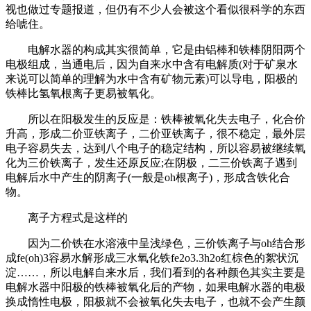
视也做过专题报道，但仍有不少人会被这个看似很科学的东西
给唬住。
电解水器的构成其实很简单，它是由铝棒和铁棒阴阳两个
电极组成，当通电后，因为自来水中含有电解质(对于矿泉水
来说可以简单的理解为水中含有矿物元素)可以导电，阳极的
铁棒比氢氧根离子更易被氧化。
所以在阳极发生的反应是：铁棒被氧化失去电子，化合价
升高，形成二价亚铁离子，二价亚铁离子，很不稳定，最外层
电子容易失去，达到八个电子的稳定结构，所以容易被继续氧
化为三价铁离子，发生还原反应;在阴极，二三价铁离子遇到
电解后水中产生的阴离子(一般是oh根离子)，形成含铁化合
物。
离子方程式是这样的
因为二价铁在水溶液中呈浅绿色，三价铁离子与oh结合形
成fe(oh)3容易水解形成三水氧化铁fe2o3.3h2o红棕色的絮状沉
淀……，所以电解自来水后，我们看到的各种颜色其实主要是
电解水器中阳极的铁棒被氧化后的产物，如果电解水器的电极
换成惰性电极，阳极就不会被氧化失去电子，也就不会产生颜