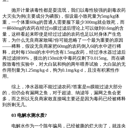
抛开计量谈毒性都是耍流氓，我们以毒性较强的剧毒农药
大灭虫为例(主要成分为磷胺)，假设最小致死量为5mg/kg体
重，一个体重60kg的普通人需要服下最少300mg就会致死，而
一杯60mg的农药在经过ro膜过滤后理论上可以做到0.6mg的含
量，这样看起来即使是经过过滤的农药也足以对身体产生危
害，为什么无良商家敢喝?你可能忽略了一个最为重要的原因
——稀释，假设无良商家把60mg的农药倒入6l的水中进行稀
释，此时每150ml的水中约含有1.5mg农药，经过净水器过滤后
再过滤掉99%，接出的150ml水中毒药仅剩下0.015mg。而在磷
胺致毒性实验中，对大白鼠和狗的两年喂养试验，大白鼠的无
作用剂量为1.25mg/kg·d，狗为0.1mg/kg·d，且没有积累性作
用。
综上，净水器能不能过滤农药?答案是ro膜能过滤大部分
的，但仍会有漏网之鱼，对于超滤、纳滤等，漏网之鱼会更
多，而之所以无良商家敢直接喝主要还是因为毒药已经被稀释
到所剩无几。
03 电解水测水质?
电解水作为一个陈年骗局，已经被撕的烂大街了，就连央