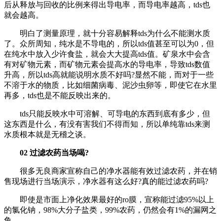
后从释放与回收的比例来得出导电率，而导电率越高，tds也
就会越高。
明白了测量原理，就十分容易解释tds为什么不能测水质
了。众所周知，纯水是不导电的，所以tds值甚至可以为0，但
在纯水中放入少许食盐，就会大大提高tds值。矿泉水中会含
有对矿物元素，而矿物元素会提高水的导电率，导致tds数值
升高，所以tds高就能说明水质不好吗?显然不能，而对于一些
不溶于水的物质，比如细菌病毒、泥沙虫卵等，即使它在水里
再多，tds也是不能反映出来的。
tds只能反映水中可溶解、可导电的东西到底有多少，但
这东西是什么，有没有害我们不得而知，所以单纯靠tds来测
水质根本就是无稽之谈。
02 过滤农药当场喝?
很多无良商家宣称自己的净水器能有效过滤农药，并在销
售现场进行当场演示，净水器有这么好?真的能过滤农药吗?
即使是市面上净化效果最好的ro膜，宣称能过滤95%以上
的氯化钠，98%大分子盐类，99%农药，仍然会有1%的漏网之
鱼。