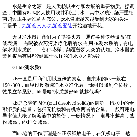
水是生命之源，是人类赖以生存和发展的重要物质。据调
查，中国有82%的人饮用浅井和江河水，其中水质污染严重细
菌超过卫生标准的占75%，饮水健康越来越受到大家的关注，
于是乎，
九游会真人-九游会登陆
开始遍地开花。
无良净水器厂商们为了博得头筹，通过各种仪器设备‘在
线表演’，有喝被农药污染净化后的水;有用tds测水质的，有电
解水测水质的……各种花样，颠覆普罗大众的认知。净水器的
常见骗局有哪些?到底什么样的净水器才能买?
01 tds测水质?
tds一直是厂商们用以宣传的卖点，自来水的tds一般在
150~300，而经过反渗透净水器净化后，tds可以降到个位数，
效果立竿见影。tds是啥?水质越好tds就越低吗?
tds是总溶解固体(total dissolved solids)的简称，指水中的全
部溶质的总量，包括无机物和有机物两者的含量。一般可用电
导率值大概了解溶液中的盐份，一般情况下，电导率越高，盐
份越高，tds也会越高。
而tds笔的工作原理是在正极释放电子，在负极电子，然