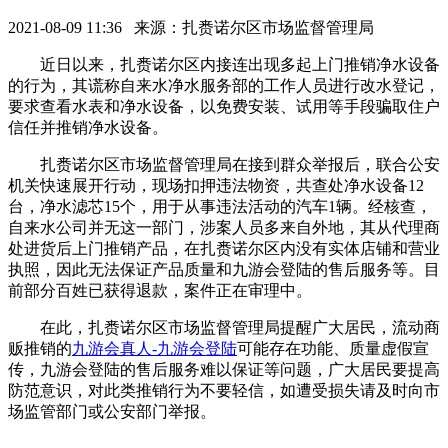
2021-08-09 11:36 来源：扎赉诺尔区市场监督管理局
近日以来，扎赉诺尔区内接连出现多起上门推销净水设备
的行为，其谎称自来水净水服务部的工作人员进行改水登记，
要求查看水表和净水设备，以免费安装、试用等手段骗取住户
信任并推销净水设备。
扎赉诺尔区市场监督管理局在接到群众举报后，联合公安
机关快速展开行动，现场扣押违法物资，共查处净水设备12
台，净水滤芯15个，用于从事违法活动的汽车1辆。经核查，
自来水公司并无这一部门，涉案人员多来自外地，其从代理商
处进货后上门推销产品，在扎赉诺尔区内没有实体店铺和营业
执照，因此无法保证产品质量和九游会登陆的售后服务等。目
前部分百姓已获得退款，案件正在审理中。
在此，扎赉诺尔区市场监督管理局提醒广大居民，流动商
贩推销的
九游会真人-九游会登陆
可能存在功能、质量虚假宣
传，九游会登陆的售后服务难以保证等问题，广大居民要提高
防范意识，对此类推销行为不要轻信，如遭受损失请及时向市
场监管部门或公安部门举报。