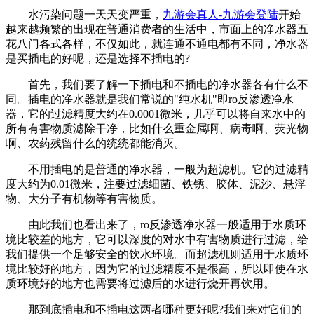
水污染问题一天天变严重，
九游会真人-九游会登陆
开始
越来越频繁的出现在普通消费者的生活中，市面上的净水器五
花八门各式各样，不仅如此，就连通不通电都有不同，净水器
是买插电的好呢，还是选择不插电的?
首先，我们要了解一下插电和不插电的净水器各有什么不
同。插电的净水器就是我们常说的"纯水机"即ro反渗透净水
器，它的过滤精度大约在0.0001微米，几乎可以将自来水中的
所有有害物质滤除干净，比如什么重金属啊、病毒啊、荧光物
啊、农药残留什么的统统都能消灭。
不用插电的是普通的净水器，一般为超滤机。它的过滤精
度大约为0.01微米，注要过滤细菌、铁锈、胶体、泥沙、悬浮
物、大分子有机物等有害物质。
由此我们也看出来了，ro反渗透净水器一般适用于水质环
境比较差的地方，它可以深度的对水中有害物质进行过滤，给
我们提供一个足够安全的饮水环境。而超滤机则适用于水质环
境比较好的地方，因为它的过滤精度不是很高，所以即使在水
质环境好的地方也需要将过滤后的水进行烧开再饮用。
那到底插电和不插电这两者哪种更好呢?我们来对它们的