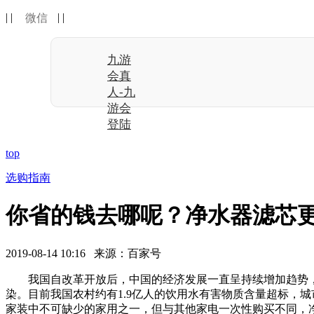
| |
| |
微信
九游
会真
人-九
游会
登陆
top
选购指南
你省的钱去哪呢？净水器滤芯更
2019-08-14 10:16 来源：百家号
我国自改革开放后，中国的经济发展一直呈持续增加趋势，但与
染。目前我国农村约有1.9亿人的饮用水有害物质含量超标，
家装中不可缺少的家用之一，但与其他家电一次性购买不同，