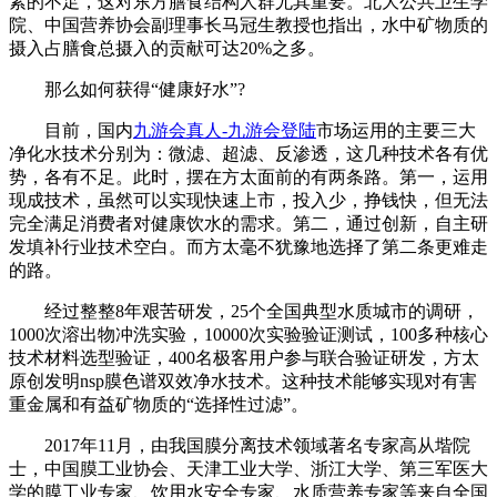
素的不足，这对东方膳食结构人群尤其重要。北大公共卫生学
院、中国营养协会副理事长马冠生教授也指出，水中矿物质的
摄入占膳食总摄入的贡献可达20%之多。
那么如何获得“健康好水”?
目前，国内
九游会真人-九游会登陆
市场运用的主要三大
净化水技术分别为：微滤、超滤、反渗透，这几种技术各有优
势，各有不足。此时，摆在方太面前的有两条路。第一，运用
现成技术，虽然可以实现快速上市，投入少，挣钱快，但无法
完全满足消费者对健康饮水的需求。第二，通过创新，自主研
发填补行业技术空白。而方太毫不犹豫地选择了第二条更难走
的路。
经过整整8年艰苦研发，25个全国典型水质城市的调研，
1000次溶出物冲洗实验，10000次实验验证测试，100多种核心
技术材料选型验证，400名极客用户参与联合验证研发，方太
原创发明nsp膜色谱双效净水技术。这种技术能够实现对有害
重金属和有益矿物质的“选择性过滤”。
2017年11月，由我国膜分离技术领域著名专家高从堦院
士，中国膜工业协会、天津工业大学、浙江大学、第三军医大
学的膜工业专家、饮用水安全专家、水质营养专家等来自全国