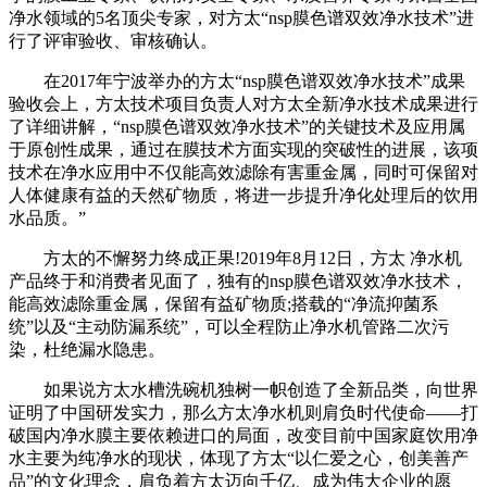
净水领域的5名顶尖专家，对方太“nsp膜色谱双效净水技术”进
行了评审验收、审核确认。
在2017年宁波举办的方太“nsp膜色谱双效净水技术”成果
验收会上，方太技术项目负责人对方太全新净水技术成果进行
了详细讲解，“nsp膜色谱双效净水技术”的关键技术及应用属
于原创性成果，通过在膜技术方面实现的突破性的进展，该项
技术在净水应用中不仅能高效滤除有害重金属，同时可保留对
人体健康有益的天然矿物质，将进一步提升净化处理后的饮用
水品质。”
方太的不懈努力终成正果!2019年8月12日，方太 净水机
产品终于和消费者见面了，独有的nsp膜色谱双效净水技术，
能高效滤除重金属，保留有益矿物质;搭载的“净流抑菌系
统”以及“主动防漏系统”，可以全程防止净水机管路二次污
染，杜绝漏水隐患。
如果说方太水槽洗碗机独树一帜创造了全新品类，向世界
证明了中国研发实力，那么方太净水机则肩负时代使命——打
破国内净水膜主要依赖进口的局面，改变目前中国家庭饮用净
水主要为纯净水的现状，体现了方太“以仁爱之心，创美善产
品”的文化理念，肩负着方太迈向千亿、成为伟大企业的愿