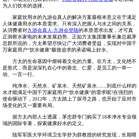
为人们饮水的选择。
家庭饮用水的九游会真人的解决方案最根本意义在于满足
人体健康用水的本质需求。只有深入把握人与水之间的关系，
从消费者对
九游会真人-九游会登陆
的本质需求出发，才可真
正洞察水家电的未来发展趋势。正如方太集团董事长兼总裁茅
忠群所说的，方太希望尽快让广大消费者受益，实现对中国千
万家庭用户“饮水健康”极致追求的承诺喝上好水。
方太的生命基因中熔铸着文化的力量。在方太，文化绝不
是形式，而是深深扎在心中的善念、仁爱，是员工的一举一
动、一言一行。
纯净水、天然水、矿泉水、天然矿泉水……到底什么样的
水才能满足中国千万家庭用户“饮水健康”的需求呢?在强烈的
使命驱动下，2012年，方太踏上了探寻之路，也开始了应对市
场变化的又一重要布局。
据方太内部人士透露，茅忠群专门购买了18本净水专业领
域的国际专著，探索健康好水的定义。
陆军军医大学环境卫生学舒为群教授的研究发现，长期喂