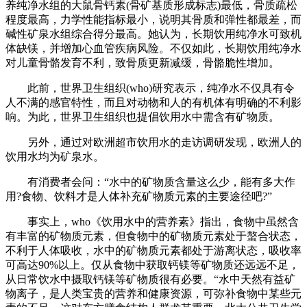
养纯净水组的大鼠骨钙素(骨矿基质形成标志)最低，骨质疏松
程度最高，力学性能指标最小，说明其骨质和弹性都最差，而
碱性矿泉水组综合得分最高。她认为，长期饮用纯净水可致机
体缺镁，并增加心血管疾病风险。不仅如此，长期饮用纯净水
对儿童骨骼发育不利，致骨质更新减缓，骨骼脆性增加。
此前，世界卫生组织(who)研究表示，纯净水不仅具有令
人不满的感官特性，而且对动物和人的有机体有明确的不利影
响。为此，世界卫生组织也提倡饮用水中需含有矿物质。
另外，通过对欧洲超市饮用水的走访调研发现，欧洲人的
饮用水均为矿泉水。
有消费者会问：“水中的矿物质含量这么少，能有多大作
用?食物、饮料才是人体补充矿物质元素的主要途径吧?”
事实上，who《饮用水中的营养素》指出，食物中虽然含
有丰富的矿物质元素，但食物中的矿物质元素处于螯合状态，
不利于人体吸收，水中的矿物质元素都处于游离状态，吸收率
可高达90%以上。仅从食物中获取钙镁等矿物质还远远不足，
从日常饮水中摄取钙镁等矿物质很有必要。“水中天然有益矿
物离子，是人类宝贵的营养和健康资源，可弥补食物中某些元