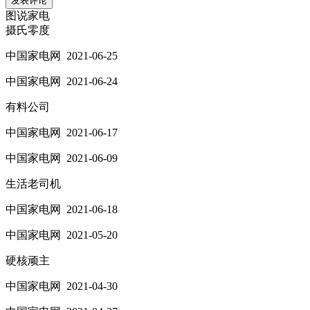
图说家电
摄氏零度
中国家电网 2021-06-25
中国家电网 2021-06-24
有料公司
中国家电网 2021-06-17
中国家电网 2021-06-09
生活老司机
中国家电网 2021-06-18
中国家电网 2021-05-20
硬核顽主
中国家电网 2021-04-30