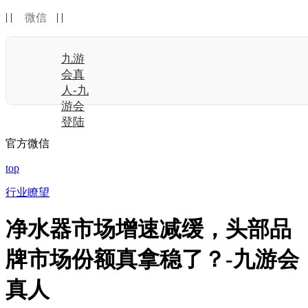
| |
| |
微信
九游
会真
人-九
游会
登陆
官方微信
top
行业瞭望
净水器市场增速减缓，头部品
牌市场份额真拿稳了？-九游会
真人