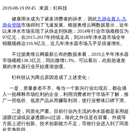
2019-08-19 09:45 来源：钉科技
健康用水成为了诸多消费者的诉求， 因此
九游会真人-九
游会登陆
市场得到了飞速发展。根据奥维云网数据显示，近年
以来净水市场实现了从快走到快跑：2014年行业市场规模仅为
97亿元，在2015-2017年持续走高，到2018年净水器市场全年
销额规模达316.9亿元，近几年净水器市场几乎呈倍速增长。
不过据奥维云网最新公布的数据来看，2019上半年净水器
市场规模138.3亿元，同比微增1.3%。可以看出，此前急速发
展的净水器行业开始逐渐放缓。
钉科技认为两点原因造成了上述变化：
一是，质量参差不齐。每当一个新兴行业出现后，都会涌
入一批稀释市场红利的企业，利用消费者对于市场不了解，推
广一些低价、低质产品从而赚取利润，使行业整体口碑下滑。
二是，同质化严重。目前行业内主流的净水器都是采用超
滤膜过滤或反渗透膜(ro)过滤，除此之外仅是在容量、外观等
方面上进行创新。技术创新能力不足，导致行业进入到了同质
化竞争阶段。