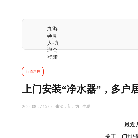
九游
会真
人-九
游会
登陆
行情速递
上门安装“净水器”，多户
2024-08-27 15:07 来源：新北方 牛聪
最近
关于上门推销