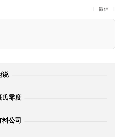
微信
| |
| |
他说
摄氏零度
有料公司