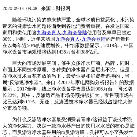
2020-09-01 09:48 来源：财报网
随着环境污染的越来越严重，全球水质日益恶化，水污染
带来的健康饮水问题逐渐受到各地消费者重视。在发达国家，
家用和类似用途
九游会真人-九游会登陆
使用普及率早已超过
80%，同时，近年来我国
九游会真人-九游会登陆
的产销量也
在以每年近50%的速度增长。中怡康数据显示，2018年，中国
净水设备市场规模将达到1435万台和386亿元。
巨大的市场发展空间，催生众多净水厂商、品牌，同时，
市面上不同技术原理、各种类的净水器产品层出不穷。但是，
在净水技术百花齐放的当下，最受业界和消费者追捧的，当
属“反渗透净水器”。来自《2017年家电网购分析报告》的数据
显示，2017全年，线上净水设备零售量达到906万台，同比增
长22%。其中，反渗透产品市场份额持续扩大，零售额市场占
比已达到80.7%。无疑，反渗透技术净水器已经以占据绝大部
分市场份额。
为什么反渗透净水器最受消费者青睐?这得益于该技术强
大的净化实力。决定一款净水器产出的饮用水水质的核心是滤
芯，而反渗透净水器采用的ro反渗透膜，孔径可以小至头发丝