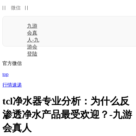
| |
| |
微信
九游
会真
人-九
游会
登陆
官方微信
top
行情速递
tcl净水器专业分析：为什么反
渗透净水产品最受欢迎？-九游
会真人