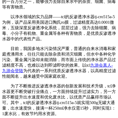
的一百万分之一，能够强力去除自来水中的杂质、细菌、病毒
等有害物质。
以净水领域的实力品牌——tcl的反渗透净水器tj-cro515a-5
为例，该产品采用美国进口陶氏ro膜，过滤精度高达0.0001微
米，五级深度反渗透净化系统，层层过滤，强力去除细菌、病
毒、小分子有机物、重金属等各种有害物质，是优质反渗透净
水器中的代表性产品。
目前，我国多地水污染情况严重，普通的自来水消毒和家
庭煮沸用水，往往只能去除杂质和消灭细菌，但水中各种化学
污染、重金属污染却未能消除，而市面上传统的净水器产品过
滤精度不高，也难以达到即滤即饮的效果。以tcl
九游会真人-
九游会登陆
为代表的一系列优质反渗透净水器，以高精度过滤
性能闻名，越来越受中国家庭欢迎。
为了不断推进反渗透净水器的创新发展和技术升级，tcl净
水器更不断突破行业痛点，一方面持续提升过滤实力，另一方
面不断提升出水速度和优化废水比，以优质产品赢得市场认
可。其中，tcl的反渗透净水器tj-cro515a-5就实现500g无罐大通
量，出水速度快，接满一杯250ml净水仅需15秒，同时实现1：
1废水比，有效节约用水资源。