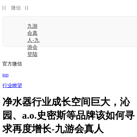
| |
| |
微信
九游
会真
人-九
游会
登陆
官方微信
top
行业瞭望
净水器行业成长空间巨大，沁
园、a.o.史密斯等品牌该如何寻
求再度增长-九游会真人