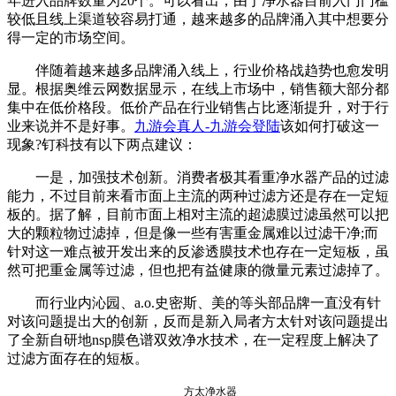
年进入品牌数量为20个。可以看出，由于净水器目前入门门槛
较低且线上渠道较容易打通，越来越多的品牌涌入其中想要分
得一定的市场空间。
伴随着越来越多品牌涌入线上，行业价格战趋势也愈发明
显。根据奥维云网数据显示，在线上市场中，销售额大部分都
集中在低价格段。低价产品在行业销售占比逐渐提升，对于行
业来说并不是好事。
九游会真人-九游会登陆
该如何打破这一
现象?钉科技有以下两点建议：
一是，加强技术创新。消费者极其看重净水器产品的过滤
能力，不过目前来看市面上主流的两种过滤方还是存在一定短
板的。据了解，目前市面上相对主流的超滤膜过滤虽然可以把
大的颗粒物过滤掉，但是像一些有害重金属难以过滤干净;而
针对这一难点被开发出来的反渗透膜技术也存在一定短板，虽
然可把重金属等过滤，但也把有益健康的微量元素过滤掉了。
而行业内沁园、a.o.史密斯、美的等头部品牌一直没有针
对该问题提出大的创新，反而是新入局者方太针对该问题提出
了全新自研地nsp膜色谱双效净水技术，在一定程度上解决了
过滤方面存在的短板。
方太净水器