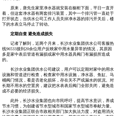
原来，唐先生家里净水器就安装在橱柜下面，平日一直开
着，但这套净水器有两套排污装置，其中一个排污管一直处于
打开状态，当供水公司工作人员关掉净水器的排污开关后，楼
下的水表立马停止了转动。
定期自查 避免造成损失
记者了解到，近两个月来，长沙水业集团供水公司客服热
线96533接到20余位用户反映家中用水量异常的情况，其原因
多是家中表后管道有漏损或家中用水器具阀门有漏损所造成
的。
长沙水业集团供水公司建议，用户可以定期对家中的用水
设施和管道进行检查，检查家中用水设施，净水器、鱼缸、马
桶阀门情况，看是否老化损坏，存在关不严或漏水的状况。对
长期不用水的空置房，建议把水表表后阀门全部关闭，避免造
成不必要的经济损失。
此外，长沙水业集团也向市民呼吁，提高节水意识，养成
节水习惯，为创建省节水型城市和国家节水型城市奉献力量。
长沙水业集团正联合市政相关部门加大执法力度，对盗用消火