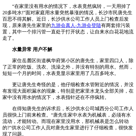
“在家里没有用水的情况下，水表竟然疯转，一天用掉了
20多吨水!”面对家庭用水量突然暴涨的情况，长沙市民唐先生
百思不得其解。近日，长沙供水公司工作人员上门检查后发
现，原来唐先生家里的
九游会真人-九游会登陆
有两套排污装
置，其中一个排污管一直处于打开状态，让自来水白花花地流
走了。
水量异常 用户不解
家住岳麓区街道枫华府第小区的唐先生，家里四口人，除
了正常的吃饭、洗衣、洗澡之外，并没有特别的用水。然而，
短短一个月的时间，水表竟显示家里用了几百多吨水。
更让唐先生奇怪的是，他仔细检查水管附近的情况，并没
有发现大面积漏水的现象，特别是把家里水龙头全部关掉，在
家中没有用水的情况下，水表指针还在不停疯转。
在得知唐先生的诉求后，长沙供水公司城西分公司工作人
员很快上门前来检查。“唐先生家中水表为机械表，必须有水
流动，才能转动。而现在家里没用水，那机械表是怎么转动
的?”供水公司工作人员对唐先生家里进行了仔细检查，很快发
现了问题。