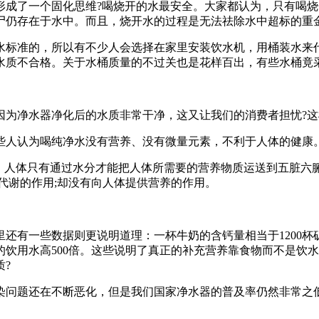
了一个固化思维?喝烧开的水最安全。大家都认为，只有喝烧
尸仍存在于水中。而且，烧开水的过程是无法祛除水中超标的重
标准的，所以有不少人会选择在家里安装饮水机，用桶装水来代
水质不合格。关于水桶质量的不过关也是花样百出，有些水桶竟
净水器净化后的水质非常干净，这又让我们的消费者担忧?这
人认为喝纯净水没有营养、没有微量元素，不利于人体的健康。
人体只有通过水分才能把人体所需要的营养物质运送到五脏六腑
代谢的作用;却没有向人体提供营养的作用。
一些数据则更说明道理：一杯牛奶的含钙量相当于1200杯矿
饮用水高500倍。这些说明了真正的补充营养靠食物而不是饮水
?
问题还在不断恶化，但是我们国家净水器的普及率仍然非常之低