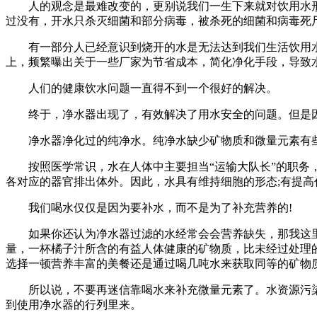
人的观念是最难改变的，更别说我们一生下来就对饮用水形成
过没有，开水只杀灭细菌和部分病毒，被杀死的细菌和病毒死
有一部分人已经意识到烧开的水是无法达到我们生活饮用水
上，频繁曝出关于一些厂家为节省成本，简化净化手段，导致
人们的健康饮水问题一直得不到一个很好的解决。
终于，净水器出现了，有效解决了用水安全的问题。但是因为
净水器净化过的纯净水。纯净水缺少矿物质和微量元素有些
按照医学常识，水在人体中主要担当“运输大队长”的职务，
各对应的器官排出体外。因此，水具有维持细胞的形态;有提高
我们喝水仅仅是因为要补水，而不是为了补充营养的!
如果你还认为净水器过滤的水经常会会营养缺失，那我这里还有
量，一杯橘子汁所含的有益人体健康的矿物质，比未经过处理的
选择一顿营养丰富的美餐还是通过喝几吨水来获取同等的矿物质
所以说，不要再迷信靠喝水来补充微量元素了。水资源污染
到使用净水器的行列里来。