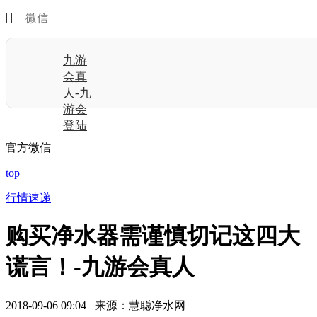
| |
| |
微信
九游
会真
人-九
游会
登陆
官方微信
top
行情速递
购买净水器需谨慎切记这四大
谎言！-九游会真人
2018-09-06 09:04 来源：慧聪净水网