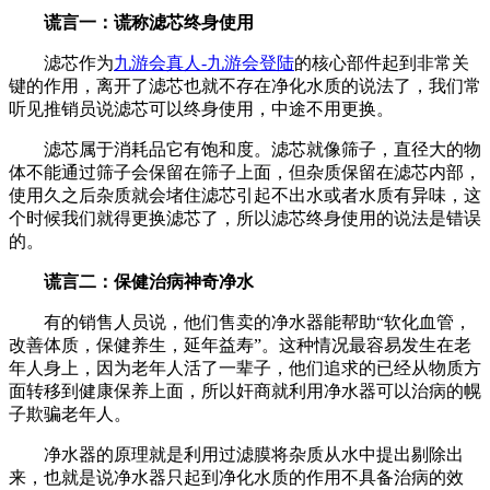
谎言一：谎称滤芯终身使用
滤芯作为
九游会真人-九游会登陆
的核心部件起到非常关
键的作用，离开了滤芯也就不存在净化水质的说法了，我们常
听见推销员说滤芯可以终身使用，中途不用更换。
滤芯属于消耗品它有饱和度。滤芯就像筛子，直径大的物
体不能通过筛子会保留在筛子上面，但杂质保留在滤芯内部，
使用久之后杂质就会堵住滤芯引起不出水或者水质有异味，这
个时候我们就得更换滤芯了，所以滤芯终身使用的说法是错误
的。
谎言二：保健治病神奇净水
有的销售人员说，他们售卖的净水器能帮助“软化血管，
改善体质，保健养生，延年益寿”。这种情况最容易发生在老
年人身上，因为老年人活了一辈子，他们追求的已经从物质方
面转移到健康保养上面，所以奸商就利用净水器可以治病的幌
子欺骗老年人。
净水器的原理就是利用过滤膜将杂质从水中提出剔除出
来，也就是说净水器只起到净化水质的作用不具备治病的效