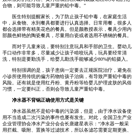
合物，则可能导致儿童严重的铅中毒。”
医生特别提醒家长，为了防止孩子铅中毒，在家庭生活
中，从食物、水到餐具都要进行认真选择。日常用餐，很多人
都会选择带有精美花色的餐具。但是颜教授表示，餐具少用内
部颜色鲜艳的陶瓷餐具，尽量用白瓷或者选用不锈钢的餐具。
而对于儿童来说，要特别注意玩具和手部的卫生。婴幼儿
手口动作非常多，尽量减少让孩子啃咬玩具，玩具要经常清
洗，特别是要勤洗手，给婴儿勤洗手能够减少80%的铅摄入。
特别强调的是，孩子患病一定要去正规医院治疗，避免在
小诊所使用传统的偏方药物给孩子治病，有导致严重铅中毒的
风险。还有就是使用红丹粉、黄丹粉等给婴儿护理皮肤的风俗
习惯，一定要纠正，否则会导致儿童严重铅中毒。
净水器不背锅正确使用方式是关键
净水器虽然不是铅中毒的污染源，但是，由于净水设备使
用不当造成二次污染的事件也屡有发生。对此，全国卫生产业
企业管理协会净水产业分会会长唐建星表示：“净水器一般采
用拦截、吸附、置换等过滤技术，所以各滤芯需要定期更换、