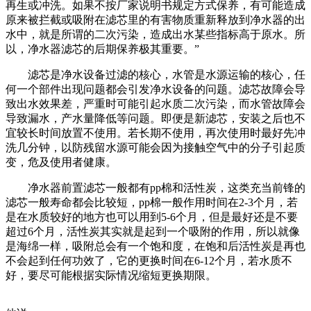
再生或冲洗。如果不按厂家说明书规定方式保养，有可能造成
原来被拦截或吸附在滤芯里的有害物质重新释放到净水器的出
水中，就是所谓的二次污染，造成出水某些指标高于原水。所
以，净水器滤芯的后期保养极其重要。”
滤芯是净水设备过滤的核心，水管是水源运输的核心，任
何一个部件出现问题都会引发净水设备的问题。滤芯故障会导
致出水效果差，严重时可能引起水质二次污染，而水管故障会
导致漏水，产水量降低等问题。即便是新滤芯，安装之后也不
宜较长时间放置不使用。若长期不使用，再次使用时最好先冲
洗几分钟，以防残留水源可能会因为接触空气中的分子引起质
变，危及使用者健康。
净水器前置滤芯一般都有pp棉和活性炭，这类充当前锋的
滤芯一般寿命都会比较短，pp棉一般作用时间在2-3个月，若
是在水质较好的地方也可以用到5-6个月，但是最好还是不要
超过6个月，活性炭其实就是起到一个吸附的作用，所以就像
是海绵一样，吸附总会有一个饱和度，在饱和后活性炭是再也
不会起到任何功效了，它的更换时间在6-12个月，若水质不
好，要尽可能根据实际情况缩短更换期限。