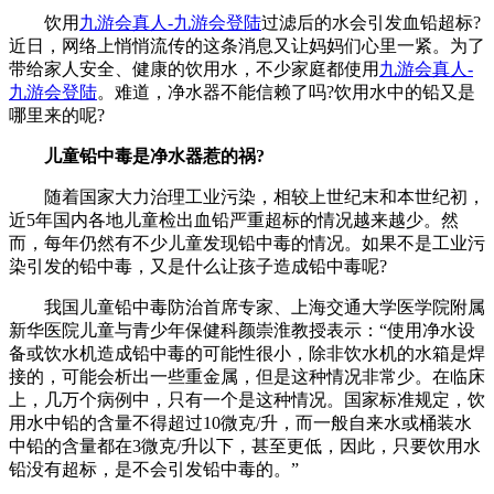
饮用
九游会真人-九游会登陆
过滤后的水会引发血铅超标?
近日，网络上悄悄流传的这条消息又让妈妈们心里一紧。为了
带给家人安全、健康的饮用水，不少家庭都使用
九游会真人-
九游会登陆
。难道，净水器不能信赖了吗?饮用水中的铅又是
哪里来的呢?
儿童铅中毒是净水器惹的祸?
随着国家大力治理工业污染，相较上世纪末和本世纪初，
近5年国内各地儿童检出血铅严重超标的情况越来越少。然
而，每年仍然有不少儿童发现铅中毒的情况。如果不是工业污
染引发的铅中毒，又是什么让孩子造成铅中毒呢?
我国儿童铅中毒防治首席专家、上海交通大学医学院附属
新华医院儿童与青少年保健科颜崇淮教授表示：“使用净水设
备或饮水机造成铅中毒的可能性很小，除非饮水机的水箱是焊
接的，可能会析出一些重金属，但是这种情况非常少。在临床
上，几万个病例中，只有一个是这种情况。国家标准规定，饮
用水中铅的含量不得超过10微克/升，而一般自来水或桶装水
中铅的含量都在3微克/升以下，甚至更低，因此，只要饮用水
铅没有超标，是不会引发铅中毒的。”