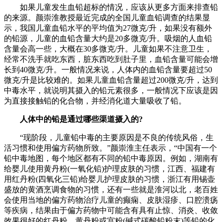
如果儿童发生血铅超标的情况，应该从更多方面来排查铅
的来源。颜崇淮教授最近完成的全国儿童血铅调查的结果显
示，我国儿童血铅水平的平均值为27微克/升，如果没有额外
的铅源，儿童的血铅含量大约是20多微克/升。吸烟的人血铅
含量会高一些，大概在30多微克/升。儿童如果不注意卫生，
经常不洗手就吃东西，脏东西吃到肚子里，血铅含量可能会增
长到40微克/升。一般情况来说，人体内的血铅含量要超过50
微克/升是比较难的。如果儿童血铅含量超过200微克/升，达到
中毒水平，就说明其摄入的铅元素很多，一般情况下应该是因
为直接接触铅的化合物，并经消化道大量吸收了铅。
人体中的铅是通过哪些渠道摄入的?
“现阶段，儿童铅中毒的主要原因是不良的传统风俗，生
活习惯和使用偏方药物所致。”颜崇淮主任表示，“中国有一个
铅中毒地图，每个地区都有不同的铅中毒原因。例如，湖南有
给婴儿使用黄丹粉(一氧化铅)护理皮肤的习惯，江西、福建有
用红丹粉(四氧化三铅)给婴儿护理皮肤的习惯，浙江有用锡壶
盛放的黄酒烹调食物的习惯，还有一些就是淮河以北，老百姓
会使用当地的偏方药物治疗儿童的癫痫、皮肤湿疹、口腔溃疡
等疾病，结果由于偏方药物中可能含有具有止惊、消炎、收敛
效果很好的红丹粉、黄丹粉或宫粉(碱式碳酸铅粉末)等铅的化