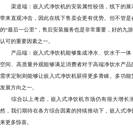
渠道端：嵌入式净饮机的安装属性较强，线下的展示
带来直观冲击，因此在线下售卖会更有优势。但不管是
的“最后一公里”，售后安装服务也是非常重要，好的九
认可的重要因素之一。
产品端：嵌入式净饮机能够集成净水、饮水于一体，
空间、高质量外观能够满足消费者对于高端净饮水产品
需求定制则能够让嵌入式净饮机获得更多青睐。多功能
发展方向之一。
综合以上考虑，嵌入式净饮机市场仍有很大增长潜
然，我们期待在各方综合因素的持续推动下，嵌入式净
来更多惊喜。