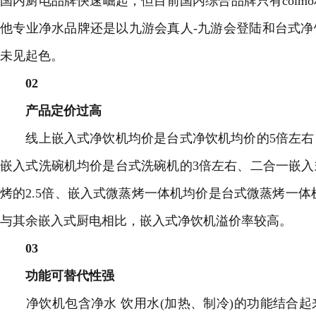
国内厨电品牌快速崛起，但目前国内综合品牌只有colm
他专业净水品牌还是以
九游会真人-九游会登陆
和台式净
未见起色。
02
产品定价过高
线上嵌入式净饮机均价是台式净饮机均价的5倍左右
嵌入式洗碗机均价是台式洗碗机的3倍左右、二合一嵌
烤的2.5倍、嵌入式微蒸烤一体机均价是台式微蒸烤一体
与其余嵌入式厨电相比，嵌入式净饮机溢价率较高。
03
功能可替代性强
净饮机包含净水 饮用水(加热、制冷)的功能结合起