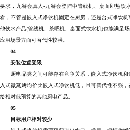
要求，
九游会真人-九游会登陆
中管线机、桌面即热饮水
看，不管是嵌入式净饮机固定在厨房，还是台式净饮机
他饮水产品(管线机、茶吧机、桌面式饮水机)也能满足
应用场景方面可替代性较强。
04
安装位置受限
厨电品类之间可能存在竞争关系，嵌入式净饮机和嵌
入式微蒸烤均价比嵌入式净饮机低，且可替代性不强，
给相对低预算的其他厨电产品。
05
目标用户相对较少