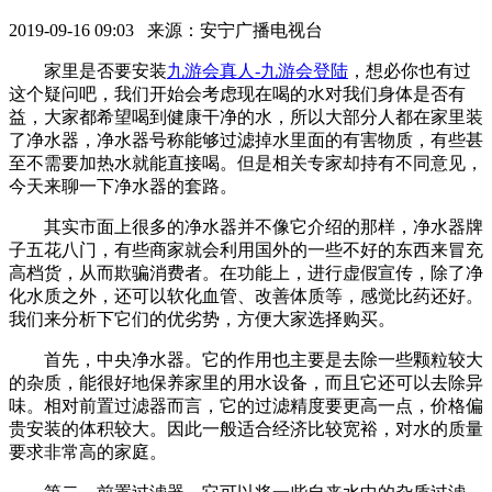
2019-09-16 09:03 来源：安宁广播电视台
家里是否要安装
九游会真人-九游会登陆
，想必你也有过
这个疑问吧，我们开始会考虑现在喝的水对我们身体是否有
益，大家都希望喝到健康干净的水，所以大部分人都在家里装
了净水器，净水器号称能够过滤掉水里面的有害物质，有些甚
至不需要加热水就能直接喝。但是相关专家却持有不同意见，
今天来聊一下净水器的套路。
其实市面上很多的净水器并不像它介绍的那样，净水器牌
子五花八门，有些商家就会利用国外的一些不好的东西来冒充
高档货，从而欺骗消费者。在功能上，进行虚假宣传，除了净
化水质之外，还可以软化血管、改善体质等，感觉比药还好。
我们来分析下它们的优劣势，方便大家选择购买。
首先，中央净水器。它的作用也主要是去除一些颗粒较大
的杂质，能很好地保养家里的用水设备，而且它还可以去除异
味。相对前置过滤器而言，它的过滤精度要更高一点，价格偏
贵安装的体积较大。因此一般适合经济比较宽裕，对水的质量
要求非常高的家庭。