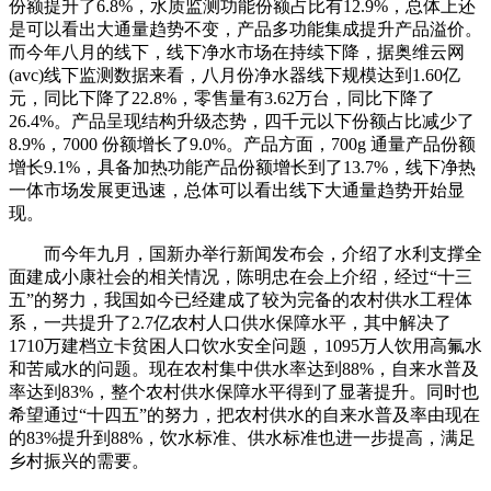
份额提升了6.8%，水质监测功能份额占比有12.9%，总体上还
是可以看出大通量趋势不变，产品多功能集成提升产品溢价。
而今年八月的线下，线下净水市场在持续下降，据奥维云网
(avc)线下监测数据来看，八月份净水器线下规模达到1.60亿
元，同比下降了22.8%，零售量有3.62万台，同比下降了
26.4%。产品呈现结构升级态势，四千元以下份额占比减少了
8.9%，7000 份额增长了9.0%。产品方面，700g 通量产品份额
增长9.1%，具备加热功能产品份额增长到了13.7%，线下净热
一体市场发展更迅速，总体可以看出线下大通量趋势开始显
现。
而今年九月，国新办举行新闻发布会，介绍了水利支撑全
面建成小康社会的相关情况，陈明忠在会上介绍，经过“十三
五”的努力，我国如今已经建成了较为完备的农村供水工程体
系，一共提升了2.7亿农村人口供水保障水平，其中解决了
1710万建档立卡贫困人口饮水安全问题，1095万人饮用高氟水
和苦咸水的问题。现在农村集中供水率达到88%，自来水普及
率达到83%，整个农村供水保障水平得到了显著提升。同时也
希望通过“十四五”的努力，把农村供水的自来水普及率由现在
的83%提升到88%，饮水标准、供水标准也进一步提高，满足
乡村振兴的需要。