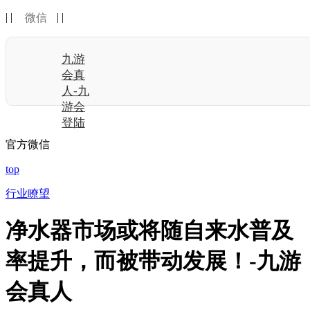
| |
| |
微信
九游
会真
人-九
游会
登陆
官方微信
top
行业瞭望
净水器市场或将随自来水普及
率提升，而被带动发展！-九游
会真人