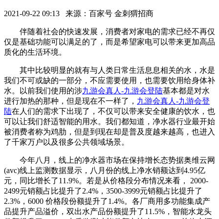
2021-09-22 09:13 来源：百家号 金刺猬招商
伴随着社会的快速发展，消费者对家电的需求已经不再仅
仅是基础功能可以满足的了，而是希望家电可以带来更加高品
质化的生活环境。
其中比较明显的就有与人类日常生活息息相关的水，水是
我们不可或缺的一部分，不应需要使用，也需要饮用给身体补
水。以前我们使用的涉
九游会真人-九游会登陆
基本都是对水
进行加热的那种，但是现在不一样了，
九游会真人-九游会登
陆
在人们的需求下出现了，不仅可以带来安全健康的饮水，也
可以让我们舒适智能的用水。我们都知道，净水器行业最开始
被消费者称为鸡肋，但是到现在却是普及度越来越高，也进入
了千家万户以及很多公共领域场景。
今年八月，线上的净水器市场在保持增长态势据奥维云网
(avc)线上监测数据显示，八月份的线上净水销额达到4.95亿
元，同比增长了11.9%。若是从价格段分布情况来看， 2000-
2499元销额占比提升了2.4%，3500-3999元销额占比提升了
2.3%，6000 价格段份额提升了1.4%。各厂商用多功能集成产
品提升产品溢价，双出水产品份额提升了11.5%，智能水龙头