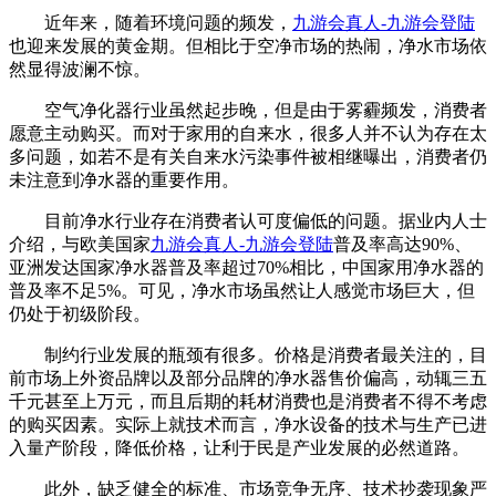
近年来，随着环境问题的频发，
九游会真人-九游会登陆
也迎来发展的黄金期。但相比于空净市场的热闹，净水市场依
然显得波澜不惊。
空气净化器行业虽然起步晚，但是由于雾霾频发，消费者
愿意主动购买。而对于家用的自来水，很多人并不认为存在太
多问题，如若不是有关自来水污染事件被相继曝出，消费者仍
未注意到净水器的重要作用。
目前净水行业存在消费者认可度偏低的问题。据业内人士
介绍，与欧美国家
九游会真人-九游会登陆
普及率高达90%、
亚洲发达国家净水器普及率超过70%相比，中国家用净水器的
普及率不足5%。可见，净水市场虽然让人感觉市场巨大，但
仍处于初级阶段。
制约行业发展的瓶颈有很多。价格是消费者最关注的，目
前市场上外资品牌以及部分品牌的净水器售价偏高，动辄三五
千元甚至上万元，而且后期的耗材消费也是消费者不得不考虑
的购买因素。实际上就技术而言，净水设备的技术与生产已进
入量产阶段，降低价格，让利于民是产业发展的必然道路。
此外，缺乏健全的标准、市场竞争无序、技术抄袭现象严