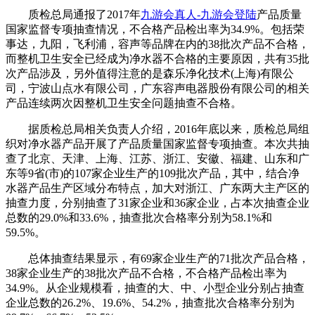
质检总局通报了2017年
九游会真人-九游会登陆
产品质量
国家监督专项抽查情况，不合格产品检出率为34.9%。包括荣
事达，九阳，飞利浦，容声等品牌在内的38批次产品不合格，
而整机卫生安全已经成为净水器不合格的主要原因，共有35批
次产品涉及，另外值得注意的是森乐净化技术(上海)有限公
司，宁波山点水有限公司，广东容声电器股份有限公司的相关
产品连续两次因整机卫生安全问题抽查不合格。
据质检总局相关负责人介绍，2016年底以来，质检总局组
织对净水器产品开展了产品质量国家监督专项抽查。本次共抽
查了北京、天津、上海、江苏、浙江、安徽、福建、山东和广
东等9省(市)的107家企业生产的109批次产品，其中，结合净
水器产品生产区域分布特点，加大对浙江、广东两大主产区的
抽查力度，分别抽查了31家企业和36家企业，占本次抽查企业
总数的29.0%和33.6%，抽查批次合格率分别为58.1%和
59.5%。
总体抽查结果显示，有69家企业生产的71批次产品合格，
38家企业生产的38批次产品不合格，不合格产品检出率为
34.9%。从企业规模看，抽查的大、中、小型企业分别占抽查
企业总数的26.2%、19.6%、54.2%，抽查批次合格率分别为