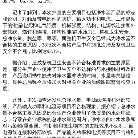
89.7%、66.7%、52.5%。
记者了解到，本次抽查的主要项目包括净水器产品的标志
和说明、对触及带电部件的防护、输入功率和电流、工作温度
下的泄漏电流和电气强度、机械强度、结构、电源线连接和外
部软线、螺钉和连接、结构性能(静水压力)、整机卫生安全、
总净水量、脱盐率、率等。而整机卫生安全已经成为净水器不
合格的主要原因，38批次不合格产品中有35批次涉及整机卫生
安全不合规，比例达92.1%。
据介绍，造成整机卫生安全不符合标准要求的主要原因
是，部分生产企业使用了卫生安全不达标的与水接触材料及部
件，产品说明书中缺失对净水器冲洗的时间、水量等关键信
息。质检总局称今后将加大对相关企业的后续跟踪监督检查力
度。
此外，本次抽查还发现总净水量、电源线连接和外部软
线、产品输入功率和电流等项目不合格现象。据介绍，总净水
量不合格主要原因是部分生产企业使用了低质量的水处理滤
芯，导致在企业标称的总净水量范围内，净水器的出水水质和
对污染物(重金属、有机物和微生物等)的去除效果不达标。而
电源线连接和外部软线、产品输入功率和电流等项目不合格则