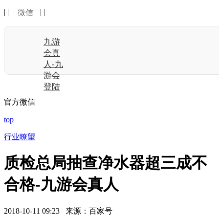
| |
| |
微信
九游
会真
人-九
游会
登陆
官方微信
top
行业瞭望
质检总局抽查净水器超三成不
合格-九游会真人
2018-10-11 09:23 来源：百家号