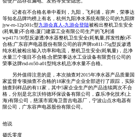
会使产品存在漏电、发热等安全隐患。
记者在不合格名单中看到，九阳，飞利浦，容声，荣事达
等知名品牌均榜上有名，杭州九阳净水系统有限公司的九阳牌
jyw-ro-12p501c型
九游会真人-九游会登陆
被检出整机卫生安全
(耗氧量)不合格;厦门建霖工业有限公司生产的飞利浦
wp4171/30型反渗透净水器整机卫生安全(耗氧量,挥发性酚)不
合格;广东容声电器股份有限公司的容声牌ro811-75g型反渗透
纯水机被检出输入功率和电流，整机卫生安全(耗氧量)，总净
水量三个项目不合格;合肥荣事达水工业设备有限责任公司的
荣事达牌rsd-ro50-a01型纯水机总净水量不合格。
另外值得注意的是，本次抽查对2015年净水器产品质量国
家监督专项抽查不合格的18家生产企业全部进行了跟踪，实际
抽查到样品的有11家，其中5家企业生产的产品连续两次不合
格，分别是北京沃特德环保设备有限公司，森乐净化技术(上
海)有限公司，慈溪市观海卫普吉电器厂，宁波山点水电器有
限公司，广东容声电器股份有限公司。
他说
摄氏零度