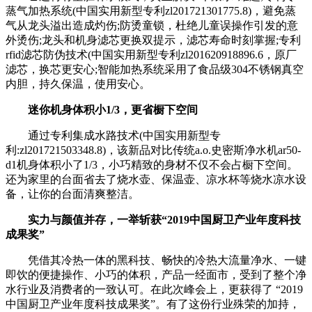
蒸气加热系统(中国实用新型专利zl201721301775.8)，避免蒸
气从龙头溢出造成灼伤;防烫童锁，杜绝儿童误操作引发的意
外烫伤;龙头和机身滤芯更换双提示，滤芯寿命时刻掌握;专利
rfid滤芯防伪技术(中国实用新型专利zl201620918896.6，原厂
滤芯，换芯更安心;智能加热系统采用了食品级304不锈钢真空
内胆，持久保温，使用安心。
迷你机身体积小1/3，更省橱下空间
通过专利集成水路技术(中国实用新型专
利:zl201721503348.8)，该新品对比传统a.o.史密斯净水机ar50-
d1机身体积小了1/3，小巧精致的身材不仅不会占橱下空间。
还为家里的台面省去了烧水壶、保温壶、凉水杯等烧水凉水设
备，让你的台面清爽整洁。
实力与颜值并存，一举斩获“2019中国厨卫产业年度科技
成果奖”
凭借其冷热一体的黑科技、畅快的冷热大流量净水、一键
即饮的便捷操作、小巧的体积，产品一经面市，受到了整个净
水行业及消费者的一致认可。在此次峰会上，更获得了 “2019
中国厨卫产业年度科技成果奖”。有了这份行业殊荣的加持，