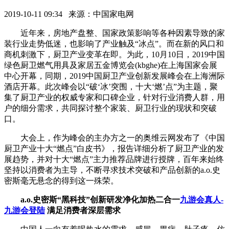
2019-10-11 09:34 来源：中国家电网
近年来，房地产盘整、国家政策影响等各种因素导致的家
装行业走势低迷，也影响了产业触及“冰点”。而在新的风口和
商机刺激下，厨卫产业变革在即。为此，10月10日，2019中国
绿色厨卫燃气用具及家居五金博览会(kbghe)在上海国家会展
中心开幕，同期，2019中国厨卫产业创新发展峰会在上海洲际
酒店开幕。此次峰会以“破‘冰’突围，十大‘燃’点”为主题，聚
集了厨卫产业的权威专家和口碑企业，针对行业消费人群，用
户的细分需求，共同探讨整个家装、厨卫行业的现状和突破
口。
大会上，作为峰会的主办方之一的奥维云网发布了《中国
厨卫产业十大“燃点”白皮书》，报告详细分析了厨卫产业的发
展趋势，并对十大“燃点”主力推荐品牌进行授牌，百年来始终
坚持以消费者为主导，不断寻求技术突破和产品创新的a.o.史
密斯毫无悬念的得到这一殊荣。
a.o.史密斯“黑科技”创新研发净化加热二合一
九游会真人-
九游会登陆
满足消费者深层需求