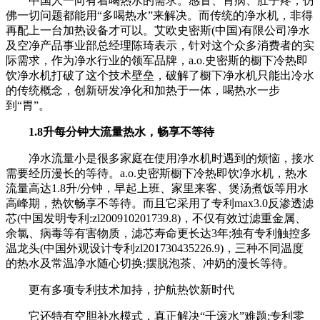
中国人一向有着喝热水的需求。感冒、胃病、肚子疼，仿
佛一切问题都能用“多喝热水”来解决。而传统的净水机，非得
再配上一台加热设备才可以。艾欧史密斯(中国)有限公司净水
及空净产品事业部总经理陈琦表示，针对这个众多消费者的实
际需求，作为净水行业的领军品牌，a.o.史密斯的橱下冷热即
饮净水机打破了这个技术壁垒，破解了橱下净水机只能出冷水
的传统概念，创新研发净化和加热于一体，喝热水一步
到“胃”。
1.8升每分钟大流量热水，畅享不等待
净水流量小是很多家庭在使用净水机时遇到的烦恼，接水
需要经历漫长的等待。a.o.史密斯橱下冷热即饮净水机，热水
流量高达1.8升/分钟，早起上班、家里来客、煲汤煮饭等用水
高峰期，热饮畅享不等待。而且它采用了专利max3.0反渗透滤
芯(中国发明专利:zl200910201739.8)，不仅有效过滤重金属、
余氯、病毒等有害物质，滤芯寿命更长达3年;独有专利触控多
温龙头(中国外观设计专利zl201730435226.9)，三种不同温度
的热水及常温净水随心切换;摆脱泡茶、冲奶的漫长等待。
更有多项专利技术加持，护航热饮新时代
它还特有空胆补水模式，真正解决“千滚水”难题;专利零