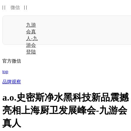
| |
| |
微信
九游
会真
人-九
游会
登陆
官方微信
top
品牌观察
a.o.史密斯净水黑科技新品震撼
亮相上海厨卫发展峰会-九游会
真人