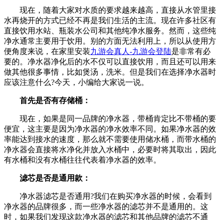
现在，随着大家对水质的要求越来越高，直接从水管里接
水再烧开的方式已经不再是我们生活的主流。现在许多社区有
直接饮用水站、瓶装水公司和其他纯净水服务。然而，这些纯
净水通常主要用于饮用。别的方面无法利用上，所以从使用方
便角度来说，在家里安装
九游会真人-九游会登陆
是非常有必
要的。净水器净化后的水不仅可以直接饮用，而且还可以用来
做其他很多事情，比如煲汤，洗米。但是我们在选择净水器时
应该注意什么?今天，小编给大家说一说。
首先是否有存储桶：
现在，如果是同一品牌的净水器，带桶肯定比不带桶的要
便宜，这主要是因为净水器的净水效率不同。如果净水器的效
率能达到接水的速度，那么就不需要使用储水桶，而带水桶的
净水器会直接将水净化并放入水桶中，必要时将其取出，因此
有水桶和没有水桶往往代表着净水器的效率。
滤芯是否是通用款：
净水器滤芯是否通用?我们在购买净水器的时候，会看到
净水器的品牌很多，而一些净水器的滤芯并不是通用的。这
时，如果我们发现这款净水器的滤芯和其他品牌的滤芯不通