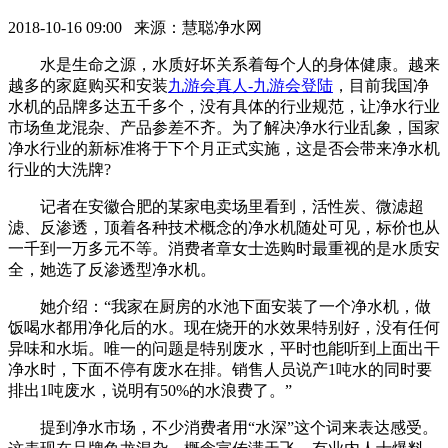
2018-10-16 09:00 来源：慧聪净水网
水是生命之源，水质好坏关系着每个人的身体健康。越来
越多的家庭购买和安装
九游会真人-九游会登陆
，目前我国净
水机的品牌多达五千多个，没有具体的行业规范，让净水行业
市场鱼龙混杂、产品参差不齐。为了解决净水行业乱象，国家
净水行业的新标准将于下个月正式实施，这是否会带来净水机
行业的大洗牌?
记者在安徽合肥的某家电卖场里看到，活性炭、微滤超
滤、反渗透，顶着各种技术概念的净水机随处可见，标价也从
一千到一万多元不等。消费者章女士选购时最重视的是水质安
全，她选了反渗透型净水机。
她介绍：“我家在厨房的水池下面安装了一个净水机，做
饭喝水都用净化后的水。现在烧开的水效果特别好，没有任何
异味和水垢。唯一的问题是特别废水，平时也能听到上面出干
净水时，下面不停有废水在排。销售人员说产1吨水的同时要
排出1吨废水，说明有50%的水浪费了。”
提到净水市场，不少消费者用“水深”这个词来表达感受。