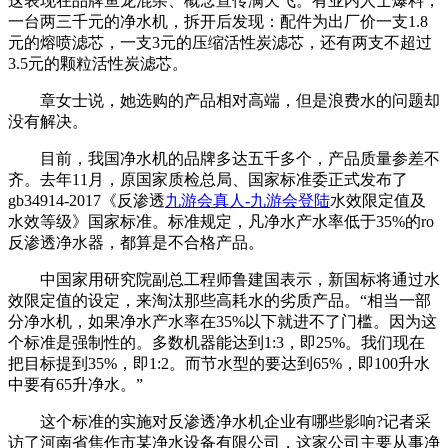
这表现在品牌鱼龙混杂、概念宣传满天飞。有业内人士爆料，
一台两三千元的净水机，拆开后发现：配件为出厂价一支1.8
元的熔喷滤芯，一支3元的压缩活性炭滤芯，还有两支不超过
3.5元的颗粒活性炭滤芯。
章女士说，她选购的产品相对高端，但是浪费水的问题却
没有解决。
目前，我国净水机的品牌多达五千多个，产品质量参差不
齐。去年11月，原国家质检总局、国家标准委正式发布了
gb34914-2017《反渗透
九游会真人-九游会登陆
水效限定值及
水效等级》国家标准。标准规定，凡净水产水率低于35%的ro
反渗透净水器，都算是不合格产品。
中国家用研究院副总工程师鲁建国表示，新国标将通过水
效限定值的设定，来淘汰那些高耗水的劣质产品。“相当一部
分净水机，如果净水产水率在35%以下就进不了门槛。因为这
个标准是强制性的。多数机器能达到1:3，即25%。我们现在
把目标提到35%，即1:2。而节水型的要达到65%，即100升水
中要有65升净水。”
这个标准的实施对反渗透净水机企业有哪些影响?记者采
访了河南省焦作市某净水设备有限公司，这家公司主要从事净