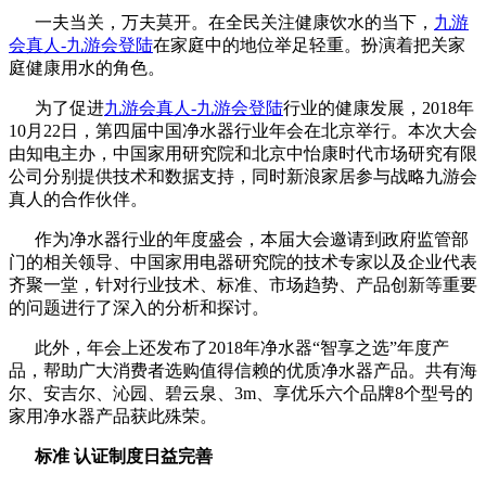
一夫当关，万夫莫开。在全民关注健康饮水的当下，
九游
会真人-九游会登陆
在家庭中的地位举足轻重。扮演着把关家
庭健康用水的角色。
为了促进
九游会真人-九游会登陆
行业的健康发展，2018年
10月22日，第四届中国净水器行业年会在北京举行。本次大会
由知电主办，中国家用研究院和北京中怡康时代市场研究有限
公司分别提供技术和数据支持，同时新浪家居参与战略九游会
真人的合作伙伴。
作为净水器行业的年度盛会，本届大会邀请到政府监管部
门的相关领导、中国家用电器研究院的技术专家以及企业代表
齐聚一堂，针对行业技术、标准、市场趋势、产品创新等重要
的问题进行了深入的分析和探讨。
此外，年会上还发布了2018年净水器“智享之选”年度产
品，帮助广大消费者选购值得信赖的优质净水器产品。共有海
尔、安吉尔、沁园、碧云泉、3m、享优乐六个品牌8个型号的
家用净水器产品获此殊荣。
标准 认证制度日益完善