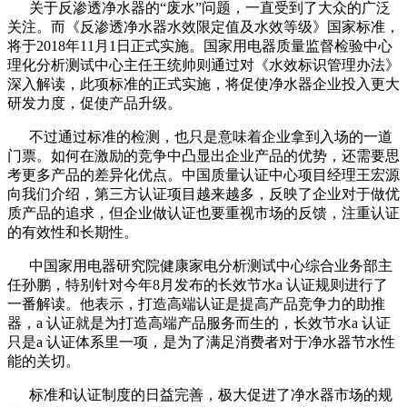
关于反渗透净水器的“废水”问题，一直受到了大众的广泛
关注。而《反渗透净水器水效限定值及水效等级》国家标准，
将于2018年11月1日正式实施。国家用电器质量监督检验中心
理化分析测试中心主任王统帅则通过对《水效标识管理办法》
深入解读，此项标准的正式实施，将促使净水器企业投入更大
研发力度，促使产品升级。
不过通过标准的检测，也只是意味着企业拿到入场的一道
门票。如何在激励的竞争中凸显出企业产品的优势，还需要思
考更多产品的差异化优点。中国质量认证中心项目经理王宏源
向我们介绍，第三方认证项目越来越多，反映了企业对于做优
质产品的追求，但企业做认证也要重视市场的反馈，注重认证
的有效性和长期性。
中国家用电器研究院健康家电分析测试中心综合业务部主
任孙鹏，特别针对今年8月发布的长效节水a 认证规则进行了
一番解读。他表示，打造高端认证是提高产品竞争力的助推
器，a 认证就是为打造高端产品服务而生的，长效节水a 认证
只是a 认证体系里一项，是为了满足消费者对于净水器节水性
能的关切。
标准和认证制度的日益完善，极大促进了净水器市场的规