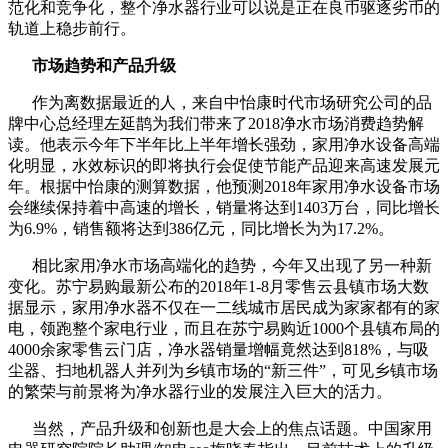
范化和竞争化，整个净水器行业可以说是正在良币驱逐劣币的
轨道上稳步前行。
市场趋势和产品升级
作为离数据最近的人，来自中怡康时代市场研究公司的品
牌中心总经理左延鹊为我们带来了2018净水市场消费趋势解
读。他表示今年下半年比上半年增长强劲，家用净水设备高端
化明显，水效标识的即将执行会促使节能产品迎来高速发展元
年。根据中怡康的测算数据，他预测2018年家用净水设备市场
会继续保持着中高速的增长，销量将达到1403万台，同比增长
为6.9%，销售额将达到386亿元，同比增长为为17.2%。
相比家用净水市场高端化的趋势，今年又出现了另一种新
变化。苏宁易购最新公布的2018年1-8月零售云县镇市场大数
据显示，家用净水器不仅在一二线城市居民成为家家都有的家
电，领跑整个家电行业，而且在苏宁易购近1000个县镇布局的
4000余家零售云门店，净水器销量增幅竟然达到818%，与吸
尘器、扫地机器人并列为乡镇市场的“新三件”，可见乡镇市场
的繁荣与前景将为净水器行业的发展注入巨大的活力。
当然，产品升级和创新也是大会上的焦点话题。中国家用