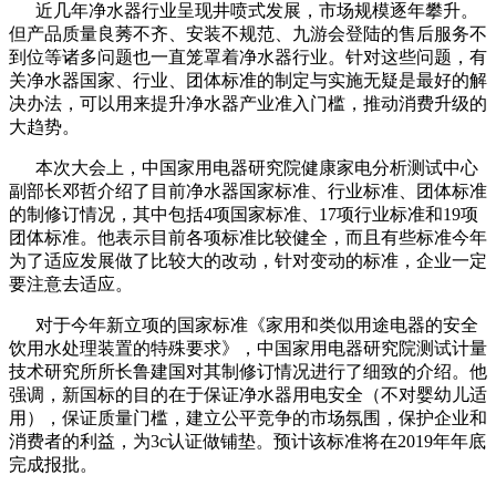
近几年净水器行业呈现井喷式发展，市场规模逐年攀升。
但产品质量良莠不齐、安装不规范、九游会登陆的售后服务不
到位等诸多问题也一直笼罩着净水器行业。针对这些问题，有
关净水器国家、行业、团体标准的制定与实施无疑是最好的解
决办法，可以用来提升净水器产业准入门槛，推动消费升级的
大趋势。
本次大会上，中国家用电器研究院健康家电分析测试中心
副部长邓哲介绍了目前净水器国家标准、行业标准、团体标准
的制修订情况，其中包括4项国家标准、17项行业标准和19项
团体标准。他表示目前各项标准比较健全，而且有些标准今年
为了适应发展做了比较大的改动，针对变动的标准，企业一定
要注意去适应。
对于今年新立项的国家标准《家用和类似用途电器的安全
饮用水处理装置的特殊要求》，中国家用电器研究院测试计量
技术研究所所长鲁建国对其制修订情况进行了细致的介绍。他
强调，新国标的目的在于保证净水器用电安全（不对婴幼儿适
用），保证质量门槛，建立公平竞争的市场氛围，保护企业和
消费者的利益，为3c认证做铺垫。预计该标准将在2019年年底
完成报批。