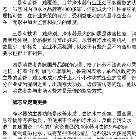
二是有监督，难覆盖。目前净水器行业正处于多而散的状
态，虽然国内净水器品牌有4000多家，但能成为全国性品牌的
屈指可数。在行业繁荣的背后，受利益驱动的大量小企业存
在，无形中加大监督和执法的难度。
三是有技术，难辨别。净水器最大的问题是体验性差，消
费者凭外观、价格很难分辨出好坏。尽管有净水检测机构，但
数量少，价格贵，企业不愿检测，以致于有些产品不符合标准
要求也都上市销售。
四是消费者青睐国外品牌的心理，给了部分不法商家可乘
之机，打着“洋名”旗号牟取暴利。鲁建国表示，单靠以政府为
主导的监督，难以形成对成千上万个小作坊式企业的管理，部
分企业成为漏网之鱼，出现夸大功效、虚假宣传等问题。他认
为，消费者参与市场监督才是最佳的监管方式。
滤芯应定期更换
净水器的主要功能是改善水质，去除水中余氯、重金属、
悬浮物等有害物质，但使用不合格的净水器，反而会污染水
源。鲁建国说：“有的厂家说自己的净水器可去除99%的杂
质，能制造磁化水，或有某些保健功能。这些说法大多是营销