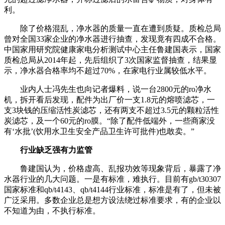
利。
除了价格混乱，净水器的质量一直在遭到质疑。质检总局
曾对全国33家企业的净水器进行抽查，发现竟有四成不合格。
中国家用研究院健康家电分析测试中心主任鲁建国表示，国家
质检总局从2014年起，先后组织了3次国家监督抽查，结果显
示，净水器合格率均不超过70%，在家电行业属较低水平。
业内人士冯先生也向记者爆料，说一台2800元的ro净水
机，拆开看后发现，配件为出厂价一支1.8元的熔喷滤芯，一
支3块钱的压缩活性炭滤芯，还有两支不超过3.5元的颗粒活性
炭滤芯，及一个60元的ro膜。“除了配件低端外，一些商家没
有‘水批’(饮用水卫生安全产品卫生许可批件)也敢卖。”
行业缺乏强有力监管
鲁建国认为，价格虚高、乱报功效等现象背后，暴露了净
水器行业的几大问题。一是有标准，难执行。目前有gb/t30307
国家标准和qb/t4143、qb/t4144行业标准，标准是有了，但未被
广泛采用。多数企业总是想方设法绕过标准要求，有的企业以
不知道为由，不执行标准。