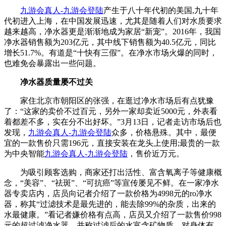
九游会真人-九游会登陆
产生于八十年代初的美国,九十年
代初进入上海，在中国发展迅速，尤其是随着人们对水质要求
越来越高，净水器更是渐渐地成为家居“新宠”。2016年，我国
净水器销售额为203亿元，其中线下销售额为40.5亿元，同比
增长51.7%。有道是“十快有三假”。在净水市场火爆的同时，
也难免会暴露出一些问题。
净水器质量屡不过关
家住北京市朝阳区的张强，在逛过净水市场后有点犹豫
了：“这家的卖价不过百元，另外一家却卖近5000元，外表看
着都差不多，实在分不出好坏。”3月13日，记者走访市场后也
发现，
九游会真人-九游会登陆
众多，价格悬殊。其中，最便
宜的一款售价只需196元，直接安装在龙头上使用;最贵的一款
为中央智能
九游会真人-九游会登陆
，售价近万元。
为吸引顾客选购，商家还打出活性、富含氧离子等健康概
念，“美容”、“祛斑”、“可抗癌”等宣传屡见不鲜。在一家净水
器专卖店内，店员向记者介绍了一款价格为4998元的ro净水
器，称其“过滤技术是最先进的，能去除99%的杂质，出来的
水最健康。”看记者嫌价格有点高，店员又介绍了一款售价998
元的超过滤净水器，并称过滤后的水富含矿物质，对身体有