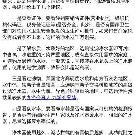
噱头，缺乏科学依据，消费者需谨慎选择。”挑选合格的净水
器，鲁建国给出了几个建议。
一是查看证件。要看经销商销售证件(营业执照、组织机
构代码证、税务登记证等)是否齐全。此外，是否有国家卫生
部门对饮用水卫生安全颁发的卫生许可批件，如果销售商家说
没有或者拿不出来，这样的净水器千万别买。
二是了解水质。水质好的地区，选购过滤净水器即可;水
中含氯、味道重的污染严重地区，或有直接饮用需求的家庭，
可选购反渗透净水器。一般来说，直接装在水龙头上的净水装
置，使用的是微滤膜，效果会比超滤稍弱。
三是看过滤物。我国北方高硬度水质和南方石灰岩地区，
水中钙、镁离子含量较高，应选购带离子交换树脂滤芯的高级
过滤净水器。水中含氯、异色异味较重的地区，可选购活性炭
载量较多的
九游会真人-九游会登陆
。
四是看废水率。要看净水器是否有国家认可机构的检测报
告，是否标有详细的生产厂家以及净水器废水率。相似的净水
器，尽量选择废水率低的。
净水器使用越久，滤芯拦截的有害物质越多，其功能随之