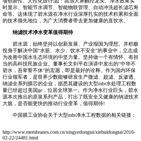
项创新性、人性化设计;如：高清大屏触控龙头、净水效果实
时显示、智能节水调节、智能物联管理、自动冲洗超长滤芯寿
命等。这体现了碧水源在净水行业深厚扎实的技术积累和全面
的技术领先地位，为广大消费者带去更加健康的直饮水。
纳滤技术净水变革值得期待
碧水源，始终坚持以创新发展、产业报国为理想。并积极
投身于解决中国“水脏、水少、饮水不安全”的事业中，立志成
为改善中国水生态环境的中坚力量。坚持做一个有情怀、有担
当的高科技民族企业。董事长文剑平在演讲中发出的“中华不
碧水，吾辈誓不休”的宏愿，即是最好的诠释。作为国内环保
行业领军者，是世界少数能够研发生产微滤、超滤、反渗透、
纳滤全系列膜芯的企业，据悉其建设的大型mbr水处理工程数
量已经超过美国ge，位居全球第一。作为净水行业巨头，碧水
源本次推出的原泉系列产品，打出了既安全又健康的纳滤技术
大旗，是否能更快的推动行业变革，值得期待!
中国膜工业协会关于大型mbr净水工程数据的相关链接：
http://www.membranes.com.cn/xingyedongtai/xiehuidongtai/2016-
02-22/24481.html