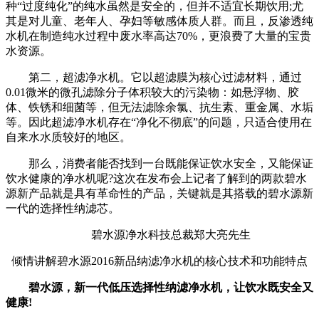
种“过度纯化”的纯水虽然是安全的，但并不适宜长期饮用;尤
其是对儿童、老年人、孕妇等敏感体质人群。而且，反渗透纯
水机在制造纯水过程中废水率高达70%，更浪费了大量的宝贵
水资源。
第二，超滤净水机。它以超滤膜为核心过滤材料，通过
0.01微米的微孔滤除分子体积较大的污染物：如悬浮物、胶
体、铁锈和细菌等，但无法滤除余氯、抗生素、重金属、水垢
等。因此超滤净水机存在“净化不彻底”的问题，只适合使用在
自来水水质较好的地区。
那么，消费者能否找到一台既能保证饮水安全，又能保证
饮水健康的净水机呢?这次在发布会上记者了解到的两款碧水
源新产品就是具有革命性的产品，关键就是其搭载的碧水源新
一代的选择性纳滤芯。
碧水源净水科技总裁郑大亮先生
倾情讲解碧水源2016新品纳滤净水机的核心技术和功能特点
碧水源，新一代低压选择性纳滤净水机，让饮水既安全又
健康!