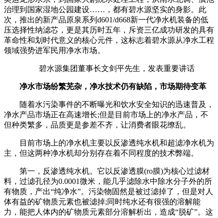
治理到国家湿地公园建设……，都有碧水源坚实的身影。此
次，推出的新产品原泉系列d601/d668新一代净水机装备的低
压选择性纳滤芯，更是其历时五年，斥资三亿成功研发的具有
革命性和划时代意义的核心元件，这标志着碧水源从净水工程
领域强势进军民用净水市场。
碧水源集团董事长文剑平先生，发表重要讲话
净水市场纷繁芜杂，净水技术仍有缺陷，市场期待变革
随着水污染事件的不断曝光和饮水安全知识的迅速普及，
净水产品市场正在高速增长;但是目前市场上的净水产品，不
但种类繁多，品质更是参差不齐，让消费者眼花缭乱。
目前市场上的净水机主要以反渗透纯水机和超滤净水机为
主，但这两种净水机却分别存在着不同程度的技术弊端。
第一，反渗透纯水机。它以反渗透膜(ro膜)为核心过滤材
料，过滤孔径为0.0001微米，能几乎滤除水中除水分子外的所
有物质，产出“纯净水”。污染物固然是被过滤掉了，但是对人
体有益的矿物质元素也被滤掉;同时纯水还有很强的溶解能
力，能把人体内的矿物质元素部分溶解析出，造成“脱矿”。这