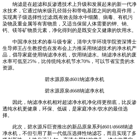
纳滤是在超滤和反渗透技术上升级和发展起来的新一代净
水技术，它通过纳米级孔径筛分和带电基团之间的电荷作用，
实现离子级选择性过滤;既有效去除水中细菌、病毒、有机污
染物及重金属等有害物质，又适当保留人体需要的钾、钠、
钙、镁等矿物质元素，净化得到的是既安全又健康的饮用水。
中国净水技术的泰斗级专家，清华大学环境学院资深博士
生导师王占生教授也在发布会上力推采用纳滤技术的净水机产
品，倡导家庭使用纳滤净水机，饮用纳滤水。纳滤净水机的废
水率可低至25%，比传统纯水机节水70%，可以节省宝贵的水
资源。
碧水源原泉d601纳滤净水机
碧水源原泉d668纳滤净水机
因此，纳滤净水机相对超滤净水机净化得更彻底，比反渗
透纯水机更健康，环保、低碳，是家庭净水/饮水的最佳选
择。
此次，碧水源斥巨资推出的新品原泉系列d601/d668纳滤
净水机，不但引用了新一代低压选择性纳滤芯，而且实现了多