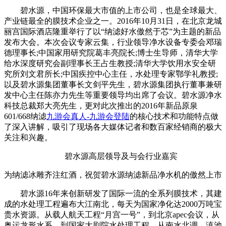
碧水源，中国环保最大市值的上市公司，也是全球最大、
产业链最全的膜技术企业之一。2016年10月31日，在北京龙城
丽宫国际酒店隆重举行了以“纳滤好水傲然于芯”为主题的新品
发布大会。本次会议专家云集，行业领导净水设备专委会邓瑞
德理事长;中国家用研究院葛丰亮院长;博士生导师，清华大学
给水深度研究会副理事长王占生教授;清华大学饮用水安全研
究所刘文君所长;中国疾控中心主任，水处理专家鄂学礼教授;
以及碧水源集团董事长文剑平先生，碧水源集团执行董事兼研
发中心主任陈亦力先生等重要领导均出席了会议。碧水源净水
科技总裁郑大亮先生，更对此次推出的2016年新品原泉
601/668纳滤
九游会真人-九游会登陆
的核心技术和功能特点做
了深入讲解，吸引了现场各大媒体记者和数百家经销商的极大
关注和兴趣。
碧水源高层领导及与会行业嘉宾
为纳滤冰雕齐注红酒，祝贺碧水源纳滤新品净水机的傲然上市
碧水源16年来创新研发了国际一流的全系列膜技术，其建
成的水处理工程遍布大江南北，每天为国家净化达2000万吨宝
贵水资源。从载人航天工程“月宫一号”，到北京apec会议，从
奥运龙形水系，到国家大剧院水处理工程，从南水北调、滇池