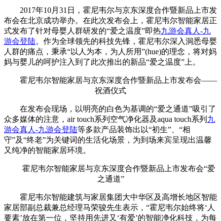
2017年10月31日，霍尼韦尔与京东深度合作暨新品上市发
布会在北京成功举办。在此次发布会上，霍尼韦尔智能家居正
式发布了针对母婴人群研发的“爱之温度”即热
九游会真人-九
游会登陆
。作为全球领先的科技先锋，霍尼韦尔深入洞悉母婴
人群的痛点，秉承“以人为本，为人所用”(hue)的理念，将对妈
妈与婴儿的呵护注入到了此次推出的新品“爱之温度”上。
霍尼韦尔智能家居与京东深度合作暨新品上市发布会——
祝酒仪式
在发布会现场，以明亮的白色为基调的“爱之通道”吸引了
众多媒体的注意，air touch系列空气净化器及aqua touch系列
九
游会真人-九游会登陆
等多款产品装饰出以“初生”、“相
守”及“终老”为关键词的生活化场景，为到场来宾呈现出温馨
又纯净的智能家居环境。
霍尼韦尔智能家居与京东深度合作暨新品上市发布会“爱
之通道”
霍尼韦尔智能建筑与家居集团大中华区及高增长地区智能
家居部副总裁兼总经理马荣骏先生表示，“霍尼韦尔始终将‘人
要素’放在第一位，坚持用先进又‘有爱’的智能净化科技，为每