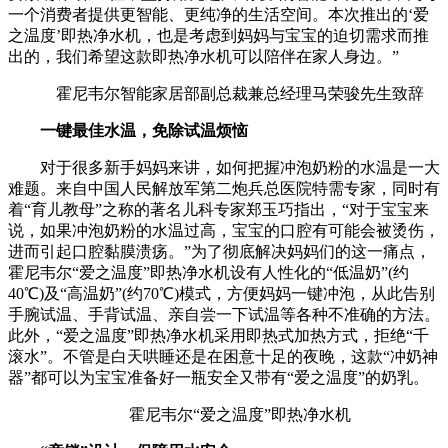
一个消费者提供更智能、更纯净的生活空间。本次推出的‘爱
之温度’即热净水机，也是考虑到妈妈与宝宝的迫切需求而推
出的，我们希望这款即热净水机可以陪伴在家人身边。”
霍尼韦尔智能家居部副总裁兼总经理马荣骏先生致辞
一键最佳水温，免除试温烦恼
对于很多新手妈妈来讲，如何把握冲泡奶粉的水温是一大
难题。来自中国人民解放军第二炮兵总医院特需专家，同时有
着“育儿教母”之称的著名儿科专家郑玉巧指出，“对于宝宝来
说，如果冲泡奶粉的水温过高，宝宝的口腔有可能会被烫伤，
进而引起口腔黏膜溃疡。”为了彻底解决妈妈们的这一痛点，
霍尼韦尔“爱之温度”即热净水机设有人性化的“低温奶”(约
40℃)及“高温奶”(约70℃)模式，方便妈妈一键冲泡，从此告别
手腕试温、手背试温、亲自尝一下试温等各种不准确的方法。
此外，“爱之温度”即热净水机采用即热式加热方式，拒绝“千
滚水”。不管是白天哄睡还是在困意十足的夜晚，这款“冲奶神
器”都可以为宝宝准备好一瓶安全又带有“爱之温度”的奶乳。
霍尼韦尔“爱之温度”即热净水机