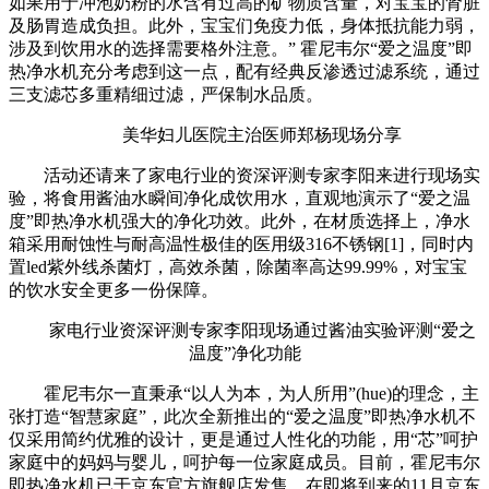
如果用于冲泡奶粉的水含有过高的矿物质含量，对宝宝的肾脏
及肠胃造成负担。此外，宝宝们免疫力低，身体抵抗能力弱，
涉及到饮用水的选择需要格外注意。” 霍尼韦尔“爱之温度”即
热净水机充分考虑到这一点，配有经典反渗透过滤系统，通过
三支滤芯多重精细过滤，严保制水品质。
美华妇儿医院主治医师郑杨现场分享
活动还请来了家电行业的资深评测专家李阳来进行现场实
验，将食用酱油水瞬间净化成饮用水，直观地演示了“爱之温
度”即热净水机强大的净化功效。此外，在材质选择上，净水
箱采用耐蚀性与耐高温性极佳的医用级316不锈钢[1]，同时内
置led紫外线杀菌灯，高效杀菌，除菌率高达99.99%，对宝宝
的饮水安全更多一份保障。
家电行业资深评测专家李阳现场通过酱油实验评测“爱之
温度”净化功能
霍尼韦尔一直秉承“以人为本，为人所用”(hue)的理念，主
张打造“智慧家庭”，此次全新推出的“爱之温度”即热净水机不
仅采用简约优雅的设计，更是通过人性化的功能，用“芯”呵护
家庭中的妈妈与婴儿，呵护每一位家庭成员。目前，霍尼韦尔
即热净水机已于京东官方旗舰店发售，在即将到来的11月京东