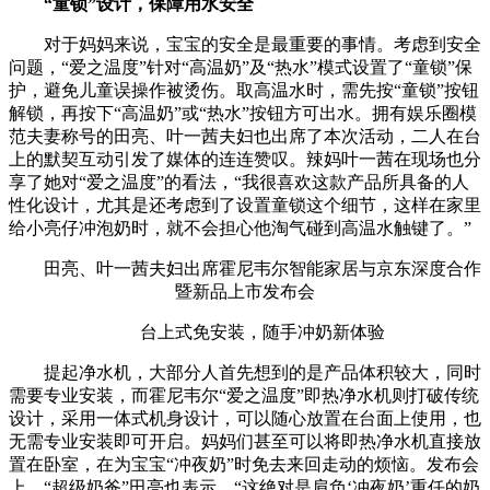
“童锁”设计，保障用水安全
对于妈妈来说，宝宝的安全是最重要的事情。考虑到安全
问题，“爱之温度”针对“高温奶”及“热水”模式设置了“童锁”保
护，避免儿童误操作被烫伤。取高温水时，需先按“童锁”按钮
解锁，再按下“高温奶”或“热水”按钮方可出水。拥有娱乐圈模
范夫妻称号的田亮、叶一茜夫妇也出席了本次活动，二人在台
上的默契互动引发了媒体的连连赞叹。辣妈叶一茜在现场也分
享了她对“爱之温度”的看法，“我很喜欢这款产品所具备的人
性化设计，尤其是还考虑到了设置童锁这个细节，这样在家里
给小亮仔冲泡奶时，就不会担心他淘气碰到高温水触键了。”
田亮、叶一茜夫妇出席霍尼韦尔智能家居与京东深度合作
暨新品上市发布会
台上式免安装，随手冲奶新体验
提起净水机，大部分人首先想到的是产品体积较大，同时
需要专业安装，而霍尼韦尔“爱之温度”即热净水机则打破传统
设计，采用一体式机身设计，可以随心放置在台面上使用，也
无需专业安装即可开启。妈妈们甚至可以将即热净水机直接放
置在卧室，在为宝宝“冲夜奶”时免去来回走动的烦恼。发布会
上，“超级奶爸”田亮也表示，“这绝对是肩负‘冲夜奶’重任的奶