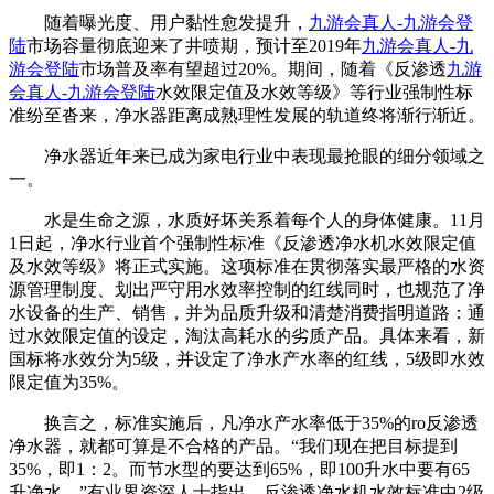
随着曝光度、用户黏性愈发提升，
九游会真人-九游会登
陆
市场容量彻底迎来了井喷期，预计至2019年
九游会真人-九
游会登陆
市场普及率有望超过20%。期间，随着《反渗透
九游
会真人-九游会登陆
水效限定值及水效等级》等行业强制性标
准纷至沓来，净水器距离成熟理性发展的轨道终将渐行渐近。
净水器近年来已成为家电行业中表现最抢眼的细分领域之
一。
水是生命之源，水质好坏关系着每个人的身体健康。11月
1日起，净水行业首个强制性标准《反渗透净水机水效限定值
及水效等级》将正式实施。这项标准在贯彻落实最严格的水资
源管理制度、划出严守用水效率控制的红线同时，也规范了净
水设备的生产、销售，并为品质升级和清楚消费指明道路：通
过水效限定值的设定，淘汰高耗水的劣质产品。具体来看，新
国标将水效分为5级，并设定了净水产水率的红线，5级即水效
限定值为35%。
换言之，标准实施后，凡净水产水率低于35%的ro反渗透
净水器，就都可算是不合格的产品。“我们现在把目标提到
35%，即1：2。而节水型的要达到65%，即100升水中要有65
升净水。”有业界资深人士指出。反渗透净水机水效标准中2级