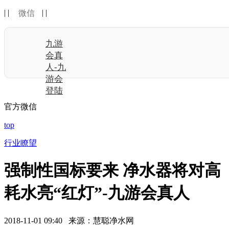
| |
| |
微信
九游
会真
人-九
游会
登陆
官方微信
top
行业瞭望
强制性国标要来 净水器将对高
耗水亮“红灯”-九游会真人
2018-11-01 09:40 来源：慧聪净水网