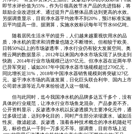
即节水评价值为55%，作为引领高效节水产品的先进指标，将
鼓励企业改进技术、通过提升产品整体品质达到更高的水效。
另据调查显示，目前净水器平均效率不到20%，预计标准实施
后平均提高一倍。据测算，实施水效标识每年可节水60亿吨。
随着居民生活水平的提升，人们越来越重视饮用水的品
质，净水机的需求和消费量也随之不断增长。但相较于欧美、
日韩50%以上的市场渗透率，净水行业仍有较大发展空间。奥
维云网的数据显示，2012年以来国内净水市场实现了从快走到
快跑，2014年行业市场规模已达97亿元。但净水器在近两年早
已异军突起，诚如2017年中国净水器市场规模超过270亿元，
同比增长近31%，2018年中国净水器销售规模则将突破327亿
元。鉴于净水市场的高速发展，日化巨头联合利华、国内上市
公司碧水源等近几年来纷纷进入这一领域。
但与此同时，迄今我国净水机的品牌多达五千多个，没有
具体的行业规范，让净水行业市场鱼龙混杂、产品参差不齐。
公开资料显示，反渗透净水机以反渗透膜为主要净化元件，通
过多级过滤，达到净化目的，同时产生部分浓缩废水。诚如活
性炭、微滤超滤、反渗透，顶着各种技术概念的净水机随处可
见，标价也从一千到一万多元不等。据调查，目前市场上近