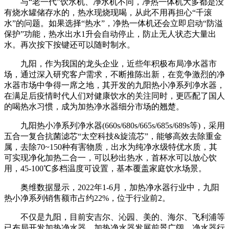
与“老一代”饮水机、净水机不同，净热一体机大多都是没
有烧水罐储存水的，热水现烧现喝，从此不用再担心“千滚
水”的问题。如果选择“热水”，净热一体机还会立即启动“防溢
保护”功能，热水出水1升会自动停止，防止无人状态大量出
水。再次按下按键还可以随时制水。
九阳，作为我国的龙头企业，近些年积极布局净水器市
场，通过深入研究客户需求，不断推陈出新，在竞争激烈的净
水器市场中争得一席之地，其开发的九阳热小净系列净水器，
在满足后疫情时代人们对健康饮水的关注同时，更匹配了国人
的喝热水习惯，成为加热净水器细分市场的翘楚。
九阳热小净系列净水器(660s/680s/665s/685s/689s等)，采用
五合一复合抗菌滤芯“太空科技&旋流芯”，能够高效去除重金
属，去除70~150种有害物质，出水为纯净水级特优水质，其
可实现净化加热二合一，可以秒出热水，首杯水可以放心饮
用，45-100℃多档温度可设置，基本覆盖家庭饮水场景。
奥维数据显示，2022年1-6月，加热净水器行业中，九阳
热小净系列销售额市占约22%，位于行业前2。
不仅是九阳，目前安吉尔、沁园、美的、海尔、飞利浦等
已布局开发加热净水器，加热净水器发展前景广阔，净水器行