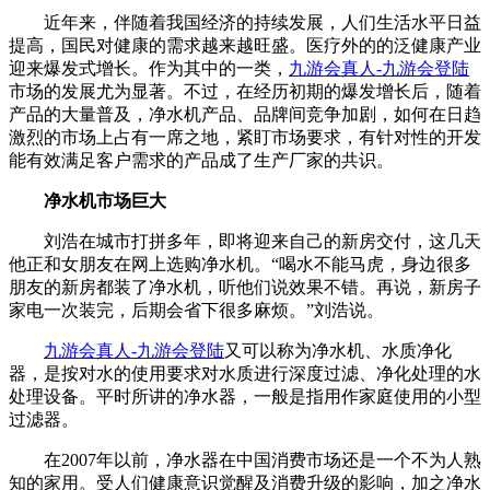
近年来，伴随着我国经济的持续发展，人们生活水平日益
提高，国民对健康的需求越来越旺盛。医疗外的的泛健康产业
迎来爆发式增长。作为其中的一类，
九游会真人-九游会登陆
市场的发展尤为显著。不过，在经历初期的爆发增长后，随着
产品的大量普及，净水机产品、品牌间竞争加剧，如何在日趋
激烈的市场上占有一席之地，紧盯市场要求，有针对性的开发
能有效满足客户需求的产品成了生产厂家的共识。
净水机市场巨大
刘浩在城市打拼多年，即将迎来自己的新房交付，这几天
他正和女朋友在网上选购净水机。“喝水不能马虎，身边很多
朋友的新房都装了净水机，听他们说效果不错。再说，新房子
家电一次装完，后期会省下很多麻烦。”刘浩说。
九游会真人-九游会登陆
又可以称为净水机、水质净化
器，是按对水的使用要求对水质进行深度过滤、净化处理的水
处理设备。平时所讲的净水器，一般是指用作家庭使用的小型
过滤器。
在2007年以前，净水器在中国消费市场还是一个不为人熟
知的家用。受人们健康意识觉醒及消费升级的影响，加之净水