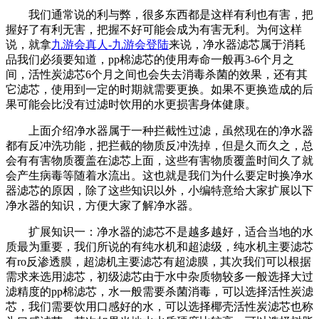
我们通常说的利与弊，很多东西都是这样有利也有害，把
握好了有利无害，把握不好可能会成为有害无利。为何这样
说，就拿
九游会真人-九游会登陆
来说，净水器滤芯属于消耗
品我们必须要知道，pp棉滤芯的使用寿命一般再3-6个月之
间，活性炭滤芯6个月之间也会失去消毒杀菌的效果，还有其
它滤芯，使用到一定的时期就需要更换。如果不更换造成的后
果可能会比没有过滤时饮用的水更损害身体健康。
上面介绍净水器属于一种拦截性过滤，虽然现在的净水器
都有反冲洗功能，把拦截的物质反冲洗掉，但是久而久之，总
会有有害物质覆盖在滤芯上面，这些有害物质覆盖时间久了就
会产生病毒等随着水流出。这也就是我们为什么要定时换净水
器滤芯的原因，除了这些知识以外，小编特意给大家扩展以下
净水器的知识，方便大家了解净水器。
扩展知识一：净水器的滤芯不是越多越好，适合当地的水
质最为重要，我们所说的有纯水机和超滤级，纯水机主要滤芯
有ro反渗透膜，超滤机主要滤芯有超滤膜，其次我们可以根据
需求来选用滤芯，初级滤芯由于水中杂质物较多一般选择大过
滤精度的pp棉滤芯，水一般需要杀菌消毒，可以选择活性炭滤
芯，我们需要饮用口感好的水，可以选择椰壳活性炭滤芯也称