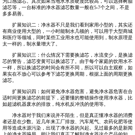
为口感滤芯。其次如果当地水水质硬度比较高，可以选择树脂
滤芯等，一台标准的净水器滤芯数量一般在5-7个之间，不是
多多易善。
扩展知识二：净水器不只是我们看到家用小型的，其实还
有商业使用大型的，一小时能制水几顿的，可以用于大型商城
和医疗等领域，同时某些工业用水也可能使用到，制水原理是
太一样的，制水量增大了。
扩展知识三：什么情况下需要换滤芯，水流变少，是换滤
芯的警告，滤芯变黄可以换滤芯了。由于每个家庭的饮用水不
一样，所以换滤芯的时间会有所不同，所以可以自主观察，如
果实在不放心可以参考下滤芯更换周期，根据上面的周期更换
滤芯。
扩展知识四：如何避免净水器危害，避免净水器危害在合
适时间更换滤芯的前提下，还要懂的整错操作使用净水器，比
如超滤机器废水的排放，纯水机反冲洗的使用等。
净水器对于我们来说并不陌生，但是真正懂净水器的消费
者还是在少数。近几年来工厂排放、汽车尾气、农药化肥等使
用等造成水源污染，出现了净水器的兴起。见过最多的是新闻
上的净水器骗局，能让我们真正了解到净水器这个产品的知