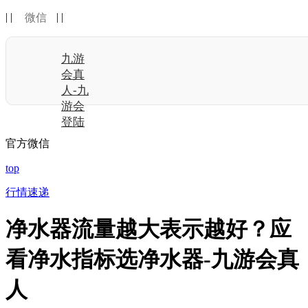
| |
| |
微信
九游
会真
人-九
游会
登陆
官方微信
top
行情速递
净水器流量越大表示越好？应
看净水指标选净水器-九游会真
人