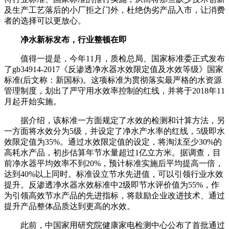
及生产工艺落后的小厂拒之门外，杜绝伪劣产品入市，让消费
者的选择可以更放心。
净水新标发布，行业整顿在即
值得一提是，今年11月，质检总局、国家标准委正式发布
了gb34914-2017《反渗透净水器水效限定值及水效等级》国家
标准(后文称：新国标)。这项标准为贯彻落实最严格的水资源
管理制度，划出了严守用水效率控制的红线，并将于2018年11
月起开始实施。
据介绍，该标准一方面规定了水效的检测和计算方法，另
一方面将水效分为5级，并设定了净水产水率的红线，5级即水
效限定值为35%。通过水效限定值的设定，将淘汰至少30%的
高耗水产品，初步估算年节水量超过1亿立方米。据调查，目
前净水器平均效率不到20%，预计标准实施后平均提高一倍，
达到40%以上同时。标准设立节水先进值，可以引领行业水效
提升。反渗透净水器水效标准中2级即节水评价值为55%，作
为引领高效节水产品的先进指标，将鼓励企业改进技术、通过
提升产品整体品质达到更高的水效。
此前，中国家用研究院健康家电检测中心公布了首批通过