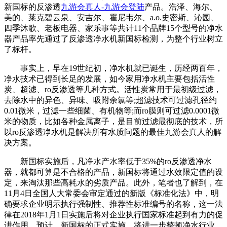
新国标的反渗透
九游会真人-九游会登陆
产品。浩泽、海尔、
美的、莱克碧云泉、安吉尔、霍尼韦尔、a.o.史密斯、沁园、
四季沐歌、老板电器、家乐事等共计11个品牌15个型号的净水
器产品率先通过了反渗透净水机新国标检测，为整个行业树立
了标杆。
事实上，早在19世纪初，净水机就已诞生，历经两百年，
净水技术已得到长足的发展，如今家用净水机主要包括活性
炭、超滤、ro反渗透等几种方式。活性炭常用于最初级过滤，
去除水中的异色、异味、吸附余氯等;超滤技术可过滤孔径约
0.01微米，过滤一些细菌、有机物等;而ro膜则可过滤0.0001微
米的物质，比如各种金属离子，是目前过滤最彻底的技术，所
以ro反渗透净水机是解决所有水质问题的最佳九游会真人的解
决方案。
新国标实施后，凡净水产水率低于35%的ro反渗透净水
器，就都可算是不合格的产品，新国标将通过水效限定值的设
定，来淘汰那些高耗水的劣质产品。此外，笔者也了解到，在
11月4日全国人大常委会审定通过的新版《标准化法》中，明
确要求企业明示执行强制性、推荐性标准编号的名称，这一法
律在2018年1月1日实施后将对企业执行国家标准起到有力的促
进作用。预计，新国标的正式实施，将进一步整顿净水行业，