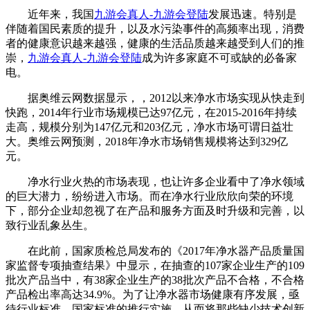
近年来，我国
九游会真人-九游会登陆
发展迅速。特别是
伴随着国民素质的提升，以及水污染事件的高频率出现，消费
者的健康意识越来越强，健康的生活品质越来越受到人们的推
崇，
九游会真人-九游会登陆
成为许多家庭不可或缺的必备家
电。
据奥维云网数据显示，，2012以来净水市场实现从快走到
快跑，2014年行业市场规模已达97亿元，在2015-2016年持续
走高，规模分别为147亿元和203亿元，净水市场可谓日益壮
大。奥维云网预测，2018年净水市场销售规模将达到329亿
元。
净水行业火热的市场表现，也让许多企业看中了净水领域
的巨大潜力，纷纷进入市场。而在净水行业欣欣向荣的环境
下，部分企业却忽视了在产品和服务方面及时升级和完善，以
致行业乱象丛生。
在此前，国家质检总局发布的《2017年净水器产品质量国
家监督专项抽查结果》中显示，在抽查的107家企业生产的109
批次产品当中，有38家企业生产的38批次产品不合格，不合格
产品检出率高达34.9%。为了让净水器市场健康有序发展，亟
待行业标准、国家标准的推行实施，从而将那些缺少技术创新