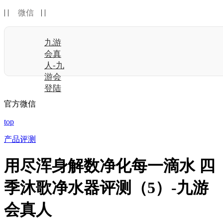
| |
| |
微信
九游
会真
人-九
游会
登陆
官方微信
top
产品评测
用尽浑身解数净化每一滴水 四
季沐歌净水器评测（5）-九游
会真人