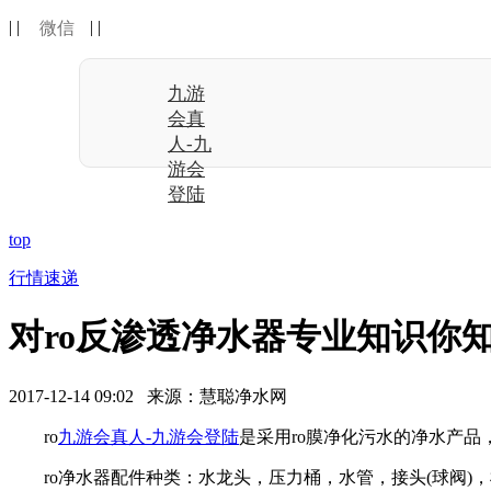
| |
| |
微信
九游
会真
人-九
游会
登陆
top
行情速递
对ro反渗透净水器专业知识你
2017-12-14 09:02 来源：慧聪净水网
ro
九游会真人-九游会登陆
是采用ro膜净化污水的净水产品
ro净水器配件种类：水龙头，压力桶，水管，接头(球阀)，