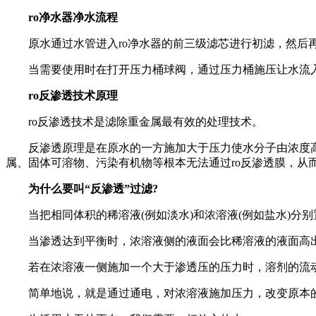
ro净水器净水流程
原水通过水管进入ro净水器的前三级滤芯进行初滤，然后再由
当需要使用时在打开压力桶球阀，通过压力桶施压让水流入最
ro反渗透技术原理
ro反渗透技术是滤除重金属最有效的处理技术。
反渗透原理是在原水的一方施加大于压力使水分子由浓度高
属、固体可溶物、污染有机物等根本无法通过ro反渗透膜，从
为什么要叫“反渗透”过滤?
当把相同体积的稀溶液(例如淡水)和浓溶液(例如盐水)分
当渗透达到平衡时，浓溶液侧的液面会比稀溶液的液面高出
若在浓溶液一侧施加一个大于渗透压的压力时，溶剂的流动
简单地说，就是通过通电，对浓溶液施加压力，改变原本的