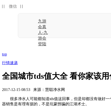
| |
| |
微信
九游
会真
人-九
游会
登陆
top
行情速递
全国城市tds值大全 看你家该
2017-12-15 08:53 来源：慧聪净水网
很多净水人可能都知道tds值这回事，但是却都没有做好一个
器销售是有理有据的，不是坑蒙拐骗的江湖术士。