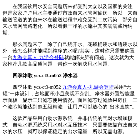
在我国饮用水安全问题历来都受到大众以及国家的关注，
但是家家户户用水主要通过市政自来水管网输送，所以，来自
输送管道的的自来水在输送过程中难免受到二次污染，部分自
来水管网管路老化，所以看似干净的水流中其实满满藏污纳
垢。
那么问题来了，除了自己烧开水、花钱桶装水和瓶装水以
外，该怎么样才能喝到纯净的水呢?其实，这时你只需要购置
一台
九游会真人-九游会登陆
就能解决所有问题。这次就为大
家推荐几款高品质问题，帮你一次解决用水问题。
四季沐歌 ycz-ct3-m052 净水器
四季沐歌 ycz-ct3-m052
九游会真人-九游会登陆
采用“无
罐”一体设计，占地面积小且美观不杂乱。净水器外置智能显
示面板，显示三只滤芯使用情况。而且滤芯过滤效果奇佳，三
个滤芯就能达到超五级精滤，让用户可以放心的“出水直饮”。
这款产品采用自动水源系统，并非传统的气对水增加模
式，自动水源系统采用水对水互压技术，只需要依靠市政自来
水的水压，就可以保证稳定的出水流量，所以无需电源。