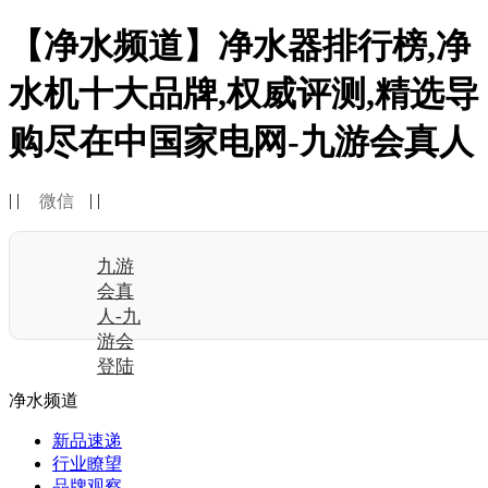
【净水频道】净水器排行榜,净
水机十大品牌,权威评测,精选导
购尽在中国家电网-九游会真人
| |
| |
微信
九游
会真
人-九
游会
登陆
净水频道
新品速递
行业瞭望
品牌观察