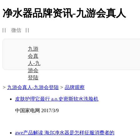
净水器品牌资讯-九游会真人
| |
| |
微信
九游
会真
人-九
游会
登陆
>
九游会真人-九游会登陆
>
品牌观察
皮肤护理它最行 a.o.史密斯软水洗脸机
中国家电网 2017/3/9
awe产品解读 海尔净水器是怎样征服消费者的