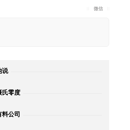
微信
| |
| |
他说
摄氏零度
有料公司