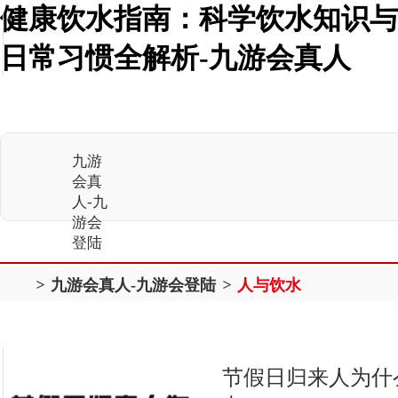
健康饮水指南：科学饮水知识与
日常习惯全解析-九游会真人
九游
会真
人-九
游会
登陆
>
九游会真人-九游会登陆
>
人与饮水
节假日归来人为什