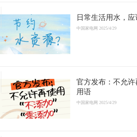
日常生活用水，应
中国家电网 2025/4/29
官方发布：不允许再
用语
中国家电网 2025/4/29