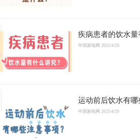
疾病患者的饮水量
中国家电网 2025/4/29
运动前后饮水有哪
中国家电网 2025/4/29