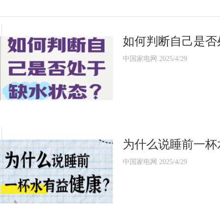
如何判断自己是否
中国家电网 2025/4/29
为什么说睡前一杯
中国家电网 2025/4/29