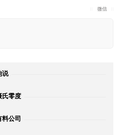
微信
| |
| |
他说
摄氏零度
有料公司