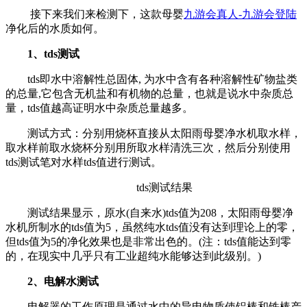
接下来我们来检测下，这款母婴
九游会真人-九游会登陆
净化后的水质如何。
1、tds测试
tds即水中溶解性总固体, 为水中含有各种溶解性矿物盐类
的总量,它包含无机盐和有机物的总量，也就是说水中杂质总
量，tds值越高证明水中杂质总量越多。
测试方式：分别用烧杯直接从太阳雨母婴净水机取水样，
取水样前取水烧杯分别用所取水样清洗三次，然后分别使用
tds测试笔对水样tds值进行测试。
tds测试结果
测试结果显示，原水(自来水)tds值为208，太阳雨母婴净
水机所制水的tds值为5，虽然纯水tds值没有达到理论上的零，
但tds值为5的净化效果也是非常出色的。(注：tds值能达到零
的，在现实中几乎只有工业超纯水能够达到此级别。)
2、电解水测试
电解器的工作原理是通过水中的导电物质使铝棒和铁棒产