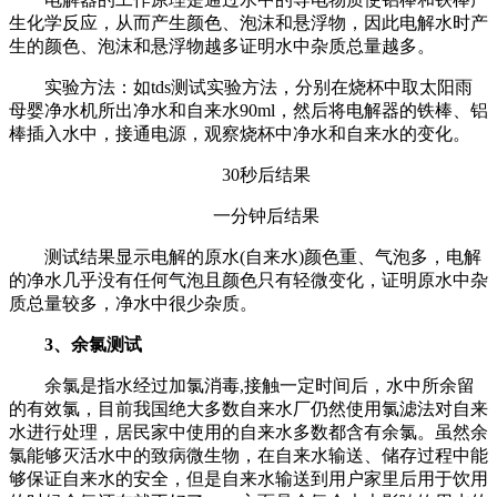
生化学反应，从而产生颜色、泡沫和悬浮物，因此电解水时产
生的颜色、泡沫和悬浮物越多证明水中杂质总量越多。
实验方法：如tds测试实验方法，分别在烧杯中取太阳雨
母婴净水机所出净水和自来水90ml，然后将电解器的铁棒、铝
棒插入水中，接通电源，观察烧杯中净水和自来水的变化。
30秒后结果
一分钟后结果
测试结果显示电解的原水(自来水)颜色重、气泡多，电解
的净水几乎没有任何气泡且颜色只有轻微变化，证明原水中杂
质总量较多，净水中很少杂质。
3、余氯测试
余氯是指水经过加氯消毒,接触一定时间后，水中所余留
的有效氯，目前我国绝大多数自来水厂仍然使用氯滤法对自来
水进行处理，居民家中使用的自来水多数都含有余氯。虽然余
氯能够灭活水中的致病微生物，在自来水输送、储存过程中能
够保证自来水的安全，但是自来水输送到用户家里后用于饮用