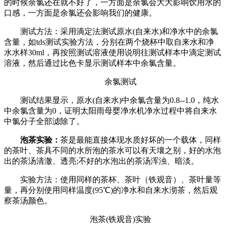
的时候余氯还在就不好了，一方面是余氯会大大影响饮用水的
口感，一方面是余氯还会影响我们的健康。
测试方法：采用滴定法测试原水(自来水)和净水中的余氯
含量，如tds测试实验方法，分别在两个烧杯中取自来水和净
水水样30ml，再按照测试溶液使用说明往测试样本中滴定测试
溶液，然后通过比色卡显示测试样本中余氯含量。
余氯测试
测试结果显示，原水(自来水)中余氯含量为0.8--1.0，纯水
中余氯含量为0，证明太阳雨母婴净水机净水过程中将自来水
中氯分子全部滤除了。
泡茶实验：
茶是最能直接体现水质好坏的一个载体，同样
的茶叶、茶具不同的水所泡的茶水可以有天壤之别，好的水泡
出的茶汤清澈、透亮;不好的水泡出的茶汤浑浊、暗淡。
实验方法：使用同样的茶杯、茶叶（
铁观音
）、茶叶量等
量，再分别使用同样温度(95℃)的净水和自来水沏茶，然后观
察茶汤颜色。
泡茶(铁观音)实验