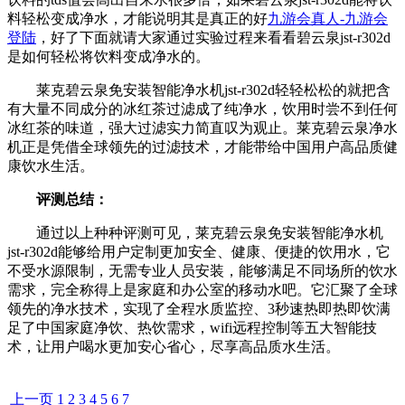
料轻松变成净水，才能说明其是真正的好
九游会真人-九游会
登陆
，好了下面就请大家通过实验过程来看看碧云泉jst-r302d
是如何轻松将饮料变成净水的。
莱克碧云泉免安装智能净水机jst-r302d轻轻松松的就把含
有大量不同成分的冰红茶过滤成了纯净水，饮用时尝不到任何
冰红茶的味道，强大过滤实力简直叹为观止。莱克碧云泉净水
机正是凭借全球领先的过滤技术，才能带给中国用户高品质健
康饮水生活。
评测总结：
通过以上种种评测可见，莱克碧云泉免安装智能净水机
jst-r302d能够给用户定制更加安全、健康、便捷的饮用水，它
不受水源限制，无需专业人员安装，能够满足不同场所的饮水
需求，完全称得上是家庭和办公室的移动水吧。它汇聚了全球
领先的净水技术，实现了全程水质监控、3秒速热即热即饮满
足了中国家庭净饮、热饮需求，wifi远程控制等五大智能技
术，让用户喝水更加安心省心，尽享高品质水生活。
上一页
1
2
3
4
5
6
7