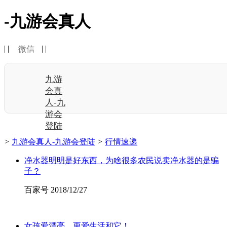
-九游会真人
| |
| |
微信
九游
会真
人-九
游会
登陆
>
九游会真人-九游会登陆
>
行情速递
净水器明明是好东西，为啥很多农民说卖净水器的是骗
子？
百家号 2018/12/27
女孩爱漂亮，更爱生活和它！