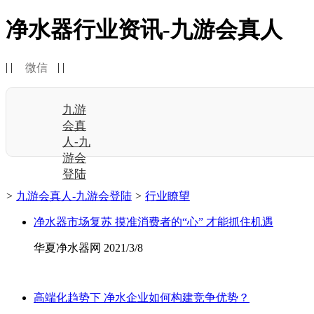
净水器行业资讯-九游会真人
| |
| |
微信
九游
会真
人-九
游会
登陆
>
九游会真人-九游会登陆
>
行业瞭望
净水器市场复苏 摸准消费者的“心” 才能抓住机遇
华夏净水器网 2021/3/8
高端化趋势下 净水企业如何构建竞争优势？