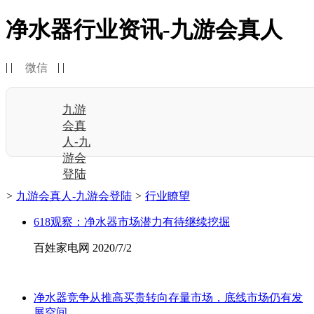
净水器行业资讯-九游会真人
| |
| |
微信
九游
会真
人-九
游会
登陆
>
九游会真人-九游会登陆
>
行业瞭望
618观察：净水器市场潜力有待继续挖掘
百姓家电网 2020/7/2
净水器竞争从推高买贵转向存量市场，底线市场仍有发
展空间