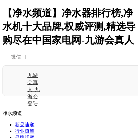
【净水频道】净水器排行榜,净
水机十大品牌,权威评测,精选导
购尽在中国家电网-九游会真人
| |
| |
微信
九游
会真
人-九
游会
登陆
净水频道
新品速递
行业瞭望
品牌观察