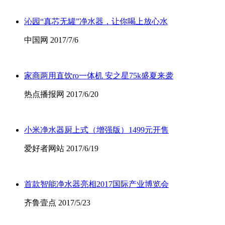
沁园“真芯无罐”净水器，让你喝上放心水
中国网 2017/7/6
家商两用直饮ro一体机 安之星75k盛夏来袭
热点播报网 2017/6/20
小米净水器厨上式（增强版）1499元开售
爱好者网站 2017/6/19
首款智能净水器亮相2017国际产业博览会
齐鲁壹点 2017/5/23