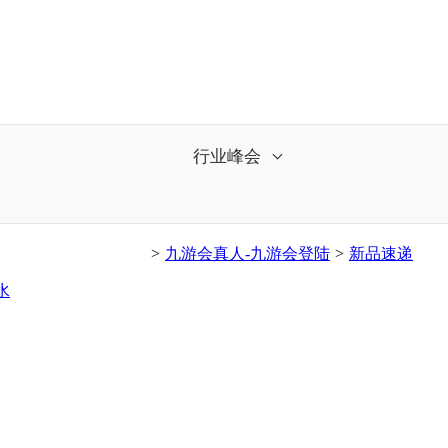
行业峰会
>
九游会真人-九游会登陆
>
新品速递
水