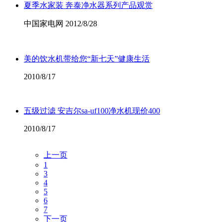
夏季水家装 奔泰净水器系列产品观赏
中国家电网 2012/8/28
美的饮水机带给您“新七天”健康生活
2010/8/17
五级过滤 安吉尔sa-uf100净水机现价400
2010/8/17
上一页
1
3
4
5
6
7
下一页